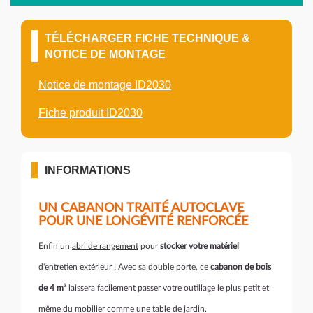
TÉLÉCHARGER FICHE TECHNIQUE &
NOTICE DE MONTAGE
Notice de montage ID2030
Fiche produit ID2030
INFORMATIONS
UN CABANON TRAITÉ AUTOCLAVE
POUR UNE LONGÉVITÉ RENFORCÉE
Enfin un
abri de rangement
pour
stocker votre matériel
d'entretien extérieur ! Avec sa double porte, ce
cabanon de bois
de 4 m²
laissera facilement passer votre outillage le plus petit et
même du mobilier comme une table de jardin.