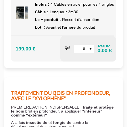
Inclus :
4 Câbles en acier pour les 4 angles
Câble :
Longueur 3m30
Le + produit :
Ressort d'absorption
Lot :
Avant et l'arrière du produit
Total ttc
199.00 €
Qté
0.00 €
TRAITEMENT DU BOIS EN PROFONDEUR,
AVEC LE "XYLOPHÈNE"
PREMIÈRE ACTION INDISPENSABLE :
traite et protège
le bois
brut en profondeur, à appliquer
"intérieur"
comme "extérieur"
A la fois
insecticide
et
fongicide
contre le
développement des champignons !