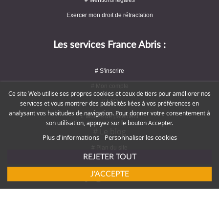
Exercer mon droit de rétractation
Les services France Abris :
# S'inscrire
# Mon compte
Ce site Web utilise ses propres cookies et ceux de tiers pour améliorer nos
# FAQ
services et vous montrer des publicités liées à vos préférences en
analysant vos habitudes de navigation. Pour donner votre consentement à
# Modes de paiement
son utilisation, appuyez sur le bouton Accepter.
# Le blog
Plus d'informations
Personnaliser les cookies
# Plan du site
REJETER TOUT
J'ACCEPTE
Rejoignez-nous !