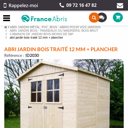
09 72 16 47 82
Rappelez-moi
/
ABRI JARDIN MÉTAL, PVC, BOIS - ABRIS POUR VOS JARDINS
ABRI JARDIN BOIS - PANNEAUX OU MADRIERS, BOIS BRUT
CABANON DE JARDIN BOIS MOINS DE 5M²
abri jardin bois traité 12 mm + plancher
ABRI JARDIN BOIS TRAITÉ 12 MM + PLANCHER
Référence :
ID2030