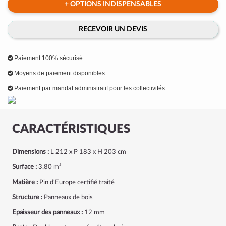
+ OPTIONS INDISPENSABLES
RECEVOIR UN DEVIS
Paiement 100% sécurisé
Moyens de paiement disponibles :
Paiement par mandat administratif pour les collectivités :
CARACTÉRISTIQUES
Dimensions :
L 212 x P 183 x H 203 cm
Surface :
3,80 m²
Matière :
Pin d'Europe certifié traité
Structure :
Panneaux de bois
Epaisseur des panneaux :
12 mm