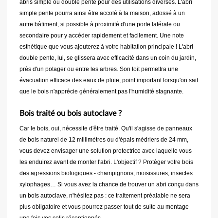
abris simple ou double pente pour des utilisations diverses. L'abri
simple pente pourra ainsi être accolé à la maison, adossé à un
autre bâtiment, si possible à proximité d'une porte latérale ou
secondaire pour y accéder rapidement et facilement. Une note
esthétique que vous ajouterez à votre habitation principale ! L'abri
double pente, lui, se glissera avec efficacité dans un coin du jardin,
près d'un potager ou entre les arbres. Son toit permettra une
évacuation efficace des eaux de pluie, point important lorsqu'on sait
que le bois n'apprécie généralement pas l'humidité stagnante.
Bois traité ou bois autoclave ?
Car le bois, oui, nécessite d'être traité. Qu'il s'agisse de panneaux
de bois naturel de 12 millimètres ou d'épais médriers de 24 mm,
vous devez envisager une solution protectrice avec laquelle vous
les enduirez avant de monter l'abri. L'objectif ? Protéger votre bois
des agressions biologiques - champignons, moisissures, insectes
xylophages… Si vous avez la chance de trouver un abri conçu dans
un bois autoclave, n'hésitez pas : ce traitement préalable ne sera
plus obligatoire et vous pourrez passer tout de suite au montage
une fois vos colis réceptionnés.