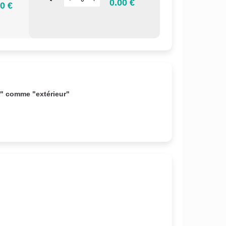
0.00 €
0 €
r" comme "extérieur"
.