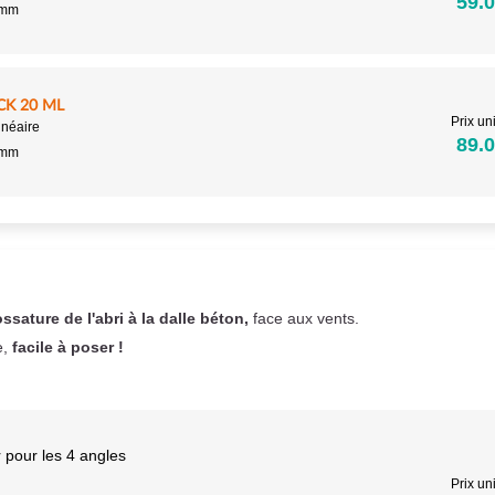
59.0
5mm
CK 20 ML
Prix uni
inéaire
89.0
5mm
ossature de l'abri à la dalle béton,
face aux vents.
e,
facile à poser !
 pour les 4 angles
Prix uni