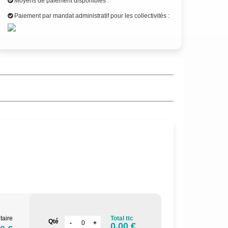
Moyens de paiement disponibles :
Paiement par mandat administratif pour les collectivités :
taire
Total ttc
Qté
0.00 €