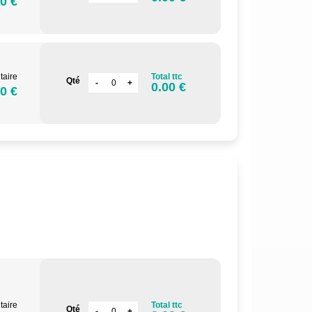
0 €
taire
Total ttc
Qté
0.00 €
0 €
taire
Total ttc
Qté