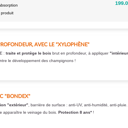
199.0
absorption
 produit
PROFONDEUR, AVEC LE "XYLOPHÈNE"
E :
traite et protège le bois
brut en profondeur, à appliquer
"intérieu
ntre le développement des champignons !
EC "BONDEX"
ion "extérieur"
, barrière de surface : anti-UV, anti-humidité, anti-pluie
se apparaître le veinage du bois.
Protection 8 ans*
!