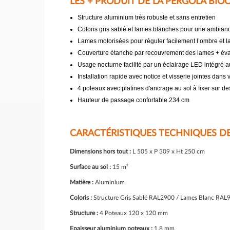
LES + PRODUIT DE LA PERGOLA BI
Structure aluminium très robuste et sans entretien
Coloris gris sablé et lames blanches pour une ambia
Lames motorisées pour réguler facilement l’ombre et l
Couverture étanche par recouvrement des lames + évac
Usage nocturne facilité par un éclairage LED intégré 
Installation rapide avec notice et visserie jointes dans v
4 poteaux avec platines d'ancrage au sol à fixer sur de
Hauteur de passage confortable 234 cm
CARACT
É
RISTIQUES TECHNIQUES D
Dimensions hors tout :
L 505 x P 309 x Ht 250 cm
Surface au sol :
15 m²
Matière :
Aluminium
Coloris :
Structure Gris Sablé RAL2900 / Lames Blanc RAL
Structure :
4 Poteaux 120 x 120 mm
Epaisseur aluminium poteaux :
1.8 mm