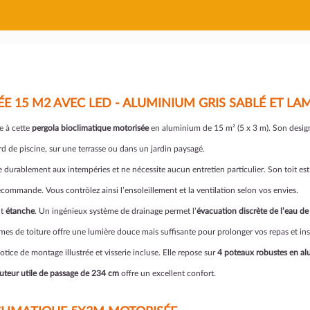
E 15 M2 AVEC LED - ALUMINIUM GRIS SABLÉ ET L
e à cette
pergola bioclimatique motorisée
en aluminium de 15 m² (5 x 3 m). Son desig
 de piscine, sur une terrasse ou dans un jardin paysagé.
e durablement aux intempéries et ne nécessite aucun entretien particulier. Son toit e
écommande. Vous contrôlez ainsi l’ensoleillement et la ventilation selon vos envies.
nt
étanche
. Un ingénieux système de drainage permet l’
évacuation discrète de l’eau de
mes de toiture offre une lumière douce mais suffisante pour prolonger vos repas et ins
otice de montage illustrée et visserie incluse. Elle repose sur
4 poteaux robustes en a
uteur utile de passage de 234 cm
offre un excellent confort.