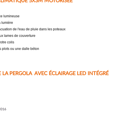
OCLIMATIQUE 5X3M MOTORISÉE
nce lumineuse
a lumière
uation de l'eau de pluie dans les poteaux
aux lames de couverture
otre colis
s plots ou une dalle béton
E LA PERGOLA AVEC
É
CLAIRAGE LED INT
É
GR
É
9016