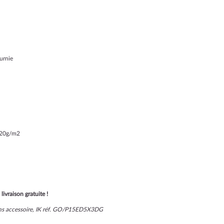
urnie
 420g/m2
livraison gratuite !
sans accessoire, IK réf. GO/P15ED5X3DG