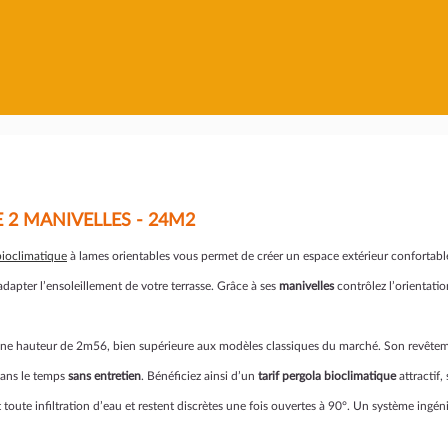
 2 MANIVELLES - 24M2
bioclimatique
à lames orientables vous permet de créer un espace extérieur confortable
adapter l’ensoleillement de votre terrasse. Grâce à ses
manivelles
contrôlez l’orienta
ne hauteur de 2m56, bien supérieure aux modèles classiques du marché. Son revêtem
 dans le temps
sans entretien
. Bénéficiez ainsi d’un
tarif pergola bioclimatique
attractif,
ute infiltration d’eau et restent discrètes une fois ouvertes à 90°. Un système ingénie