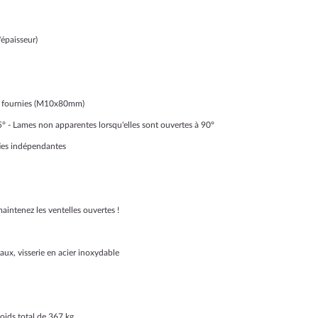
épaisseur)
on fournies (M10x80mm)
° - Lames non apparentes lorsqu'elles sont ouvertes à 90°
ties indépendantes
maintenez les ventelles ouvertes !
aux, visserie en acier inoxydable
poids total de 367 kg