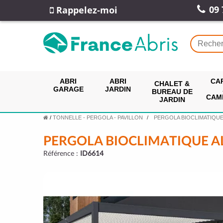
09 
Rappelez-moi
ABRI
ABRI
CA
CHALET &
GARAGE
JARDIN
BUREAU DE
CAM
JARDIN
/
TONNELLE - PERGOLA - PAVILLON
PERGOLA BIOCLIMATIQU
PERGOLA BIOCLIMATIQUE A
Référence :
ID6614