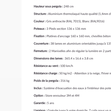
Hauteur sous pergola :
248 cm
Structure :
Aluminium thermolaqué haute qualité (1,4mm d'
Couleur :
Gris anthracite (RAL 7015), Blanc (RAL9016)
Poteaux :
3 Pieds section 136 x 136 mm
Fixation :
Platines d'ancrage 160 x 160 mm, chevilles bét
Couverture :
38 lames en aluminium orientables jusqu'à 135
Fermeture :
2 Manivelles afin de réguler la lumière en 2 par
Dimensions des lames
: 365.4 x 16.6 x 3.8 cm
Résistance au vent :
100 km/h
Résistance charge :
50 kg/m2 - Attention à la neige, l'hiver 
Poids de la pergola :
316 kg
Inclus :
Système d'évacuation des eaux à l'intérieur des pote
Option :
Store enrouleur 3M et 4M
Garantie :
5 ans
Livraison :
Gratuite jusqu'à votre domicile, 7 colis pour un 