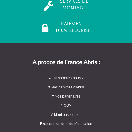
SERVICES DE
MONTAGE
PAIEMENT
100% SÉCURISÉ
A propos de France Abris :
# Qui sommes-nous ?
# Nos gammes d'abris
# Nos partenaires
# CGV
# Mentions légales
Exercer mon droit de rétractation