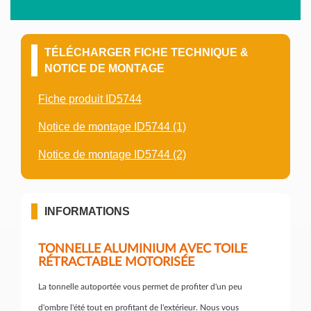
TÉLÉCHARGER FICHE TECHNIQUE &
NOTICE DE MONTAGE
Fiche produit ID5744
Notice de montage ID5744 (1)
Notice de montage ID5744 (2)
INFORMATIONS
TONNELLE ALUMINIUM AVEC TOILE
R
É
TRACTABLE MOTORIS
É
E
La tonnelle autoportée vous permet de profiter d'un peu
d'ombre l'été tout en profitant de l'extérieur. Nous vous