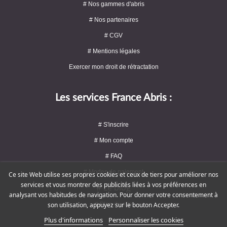
# Nos gammes d'abris
# Nos partenaires
# CGV
# Mentions légales
Exercer mon droit de rétractation
Les services France Abris :
# S'inscrire
# Mon compte
# FAQ
# Modes de paiement
Ce site Web utilise ses propres cookies et ceux de tiers pour améliorer nos
services et vous montrer des publicités liées à vos préférences en
# Le blog
analysant vos habitudes de navigation. Pour donner votre consentement à
# Plan du site
son utilisation, appuyez sur le bouton Accepter.
Plus d'informations
Personnaliser les cookies