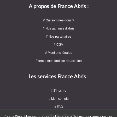
A propos de France Abris :
# Qui sommes-nous ?
# Nos gammes d'abris
# Nos partenaires
# CGV
# Mentions légales
Exercer mon droit de rétractation
Les services France Abris :
# S'inscrire
# Mon compte
# FAQ
# Modes de paiement
Ce site Web utilise ses propres cookies et ceux de tiers pour améliorer nos