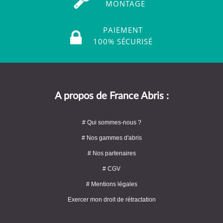
MONTAGE
PAIEMENT
100% SÉCURISÉ
A propos de France Abris :
# Qui sommes-nous ?
# Nos gammes d'abris
# Nos partenaires
# CGV
# Mentions légales
Exercer mon droit de rétractation