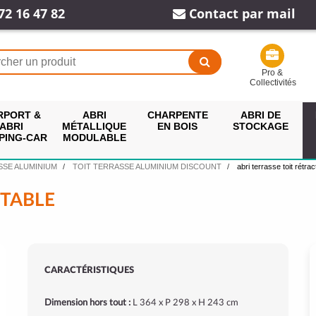
72 16 47 82
Contact par mail
Pro &
Collectivités
RPORT &
ABRI
CHARPENTE
ABRI DE
ABRI
MÉTALLIQUE
EN BOIS
STOCKAGE
PING-CAR
MODULABLE
SSE ALUMINIUM
TOIT TERRASSE ALUMINIUM DISCOUNT
abri terrasse toit rétrac
CTABLE
CARACTÉRISTIQUES
Dimension hors tout :
L 364 x P 298 x H 243 cm