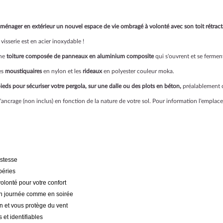
aménager en extérieur un nouvel espace de vie ombragé à volonté avec son toit rétract
 visserie est en acier inoxydable !
une
toiture composée de panneaux en aluminium composite
qui s'ouvrent et se ferment
es
moustiquaires
en nylon et les
rideaux
en polyester couleur moka.
pieds pour sécuriser votre pergola, sur une dalle ou des plots en béton,
préalablement c
 d'ancrage (non inclus) en fonction de la nature de votre sol. Pour information l'emplac
ustesse
péries
olonté pour votre confort
 en journée comme en soirée
in et vous protège du vent
et identifiables