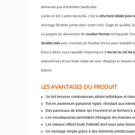
demande pas d'entretien particulier.
Livrée en kit à votre domicile, c'est la
structure idéale pour 
montage illustrée jointe dans votre colis. Gage de qualité, la
La pergola en aluminium de
couleur bronze
est équipée d'
double voie
avec crochets de fixation inclus pour installer l
France-Abris vous rappelle l'importance d'
ancrer au sol les 
emporté lors d'une forte rafale de vent. Adaptez la visserie
béton).
LES AVANTAGES DU PRODUIT
Un toit terrasse contemporain alliant esthétique et rob
Toit en aluminium galvanisé rigide, résistant aux intem
Des panneaux de toiture qui s'ouvrent et se ferment à v
Les moustiquaires permettent d'éloigner les insectes
Les rideaux offrent toute l'intimité dont vous avez beso
Un montage simple grâce à des éléments prédécoupés 