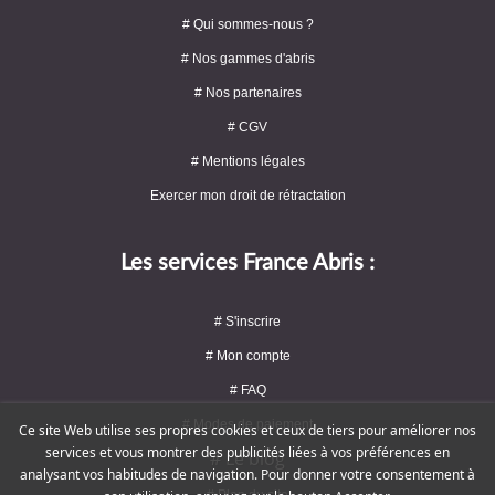
# Qui sommes-nous ?
# Nos gammes d'abris
# Nos partenaires
# CGV
# Mentions légales
Exercer mon droit de rétractation
Les services France Abris :
# S'inscrire
# Mon compte
# FAQ
# Modes de paiement
Ce site Web utilise ses propres cookies et ceux de tiers pour améliorer nos
services et vous montrer des publicités liées à vos préférences en
# Le blog
analysant vos habitudes de navigation. Pour donner votre consentement à
# Plan du site