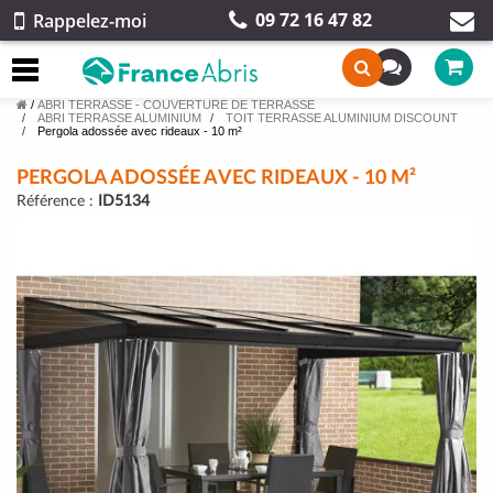
09 72 16 47 82
Rappelez-moi
/
ABRI TERRASSE - COUVERTURE DE TERRASSE
ABRI TERRASSE ALUMINIUM
TOIT TERRASSE ALUMINIUM DISCOUNT
Pergola adossée avec rideaux - 10 m²
PERGOLA ADOSSÉE AVEC RIDEAUX - 10 M²
Référence :
ID5134