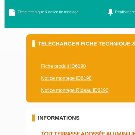
Fiche technique & notice de montage
Réalisations
TÉLÉCHARGER FICHE TECHNIQUE 
Fiche produit ID6190
Notice montage ID6190
Notice montage Rideau ID6190
INFORMATIONS
TOIT TERRASSE ADOSSÉE ALUMINIU