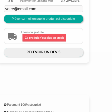
3x
3 x 294,33 €
Paiement en 3x sans frais
Prévenez-moi lorsque le produit est disponible
Livraison gratuite
Ce produit n'est plus en stock
RECEVOIR UN DEVIS
Paiement 100% sécurisé