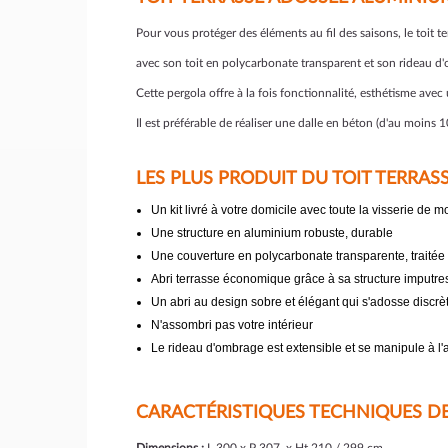
Pour vous protéger des éléments au fil des saisons, le toit 
avec son toit en polycarbonate transparent et son rideau d
Cette pergola offre à la fois fonctionnalité, esthétisme ave
Il est préférable de réaliser une dalle en béton (d'au moins 10
LES PLUS PRODUIT DU TOIT TERRAS
Un kit livré à votre domicile avec toute la visserie de 
Une structure en aluminium robuste, durable
Une couverture en polycarbonate transparente, traitée 
Abri terrasse économique grâce à sa structure imputres
Un abri au design sobre et élégant qui s'adosse discrè
N'assombri pas votre intérieur
Le rideau d'ombrage est extensible et se manipule à l'
CARACTÉRISTIQUES TECHNIQUES DE 
Dimensions :
L 300 x P 307 x Ht 210 / 299 cm