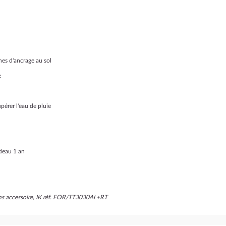
nes d'ancrage au sol
e
pérer l'eau de pluie
ideau 1 an
ans accessoire, IK réf. FOR/TT3030AL+RT