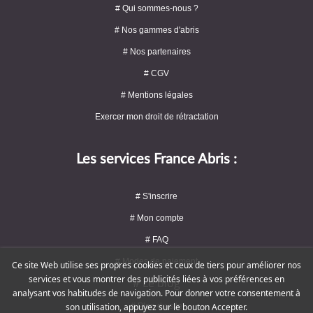
# Qui sommes-nous ?
# Nos gammes d'abris
# Nos partenaires
# CGV
# Mentions légales
Exercer mon droit de rétractation
Les services France Abris :
# S'inscrire
# Mon compte
# FAQ
# Modes de paiement
Ce site Web utilise ses propres cookies et ceux de tiers pour améliorer nos
services et vous montrer des publicités liées à vos préférences en
# Le blog
analysant vos habitudes de navigation. Pour donner votre consentement à
# Plan du site
son utilisation, appuyez sur le bouton Accepter.