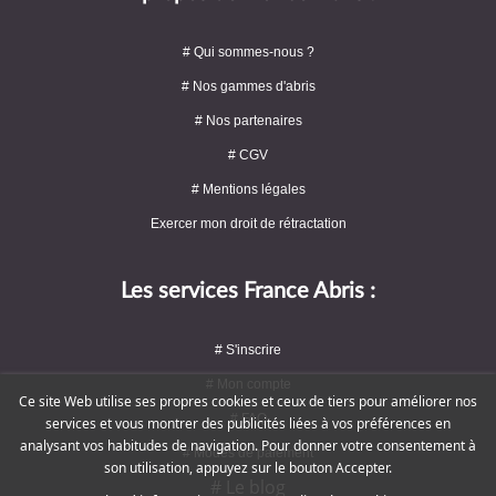
# Qui sommes-nous ?
# Nos gammes d'abris
# Nos partenaires
# CGV
# Mentions légales
Exercer mon droit de rétractation
Les services France Abris :
# S'inscrire
# Mon compte
Ce site Web utilise ses propres cookies et ceux de tiers pour améliorer nos
# FAQ
services et vous montrer des publicités liées à vos préférences en
analysant vos habitudes de navigation. Pour donner votre consentement à
# Modes de paiement
son utilisation, appuyez sur le bouton Accepter.
# Le blog