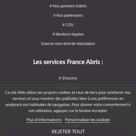
# Nos gammes d'abris
# Nos partenaires
# CGV
# Mentions légales
Exercer mon droit de rétractation
Les services France Abris :
# S'inscrire
# Mon compte
Ce site Web utilise ses propres cookies et ceux de tiers pour améliorer nos
# FAQ
services et vous montrer des publicités liées à vos préférences en
analysant vos habitudes de navigation. Pour donner votre consentement à
# Modes de paiement
son utilisation, appuyez sur le bouton Accepter.
# Le blog
Plus d'informations
Personnaliser les cookies
# Plan du site
REJETER TOUT