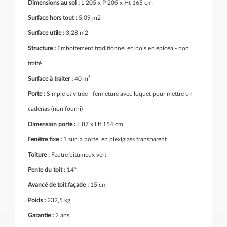
Dimensions au sol :
L 205 x P 205 x Ht 165 cm
Surface hors tout :
5,09 m2
Surface utile :
3,28 m2
Structure :
Emboitement traditionnel en bois en épicéa - non
traité
Surface à traiter :
40 m²
Porte :
Simple et vitrée - fermeture avec loquet pour mettre un
cadenas (non fourni)
Dimension porte :
L 87 x Ht 154 cm
Fenêtre fixe :
1 sur la porte, en plexiglass transparent
Toiture :
Feutre bitumeux vert
Pente du toit :
14°
Avancé de toit façade :
15 cm
Poids :
232,5 kg
Garantie :
2 ans