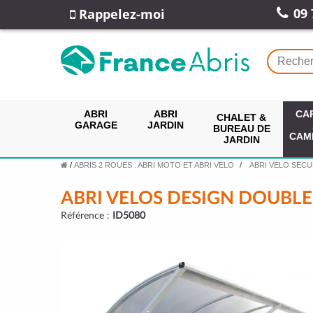
09 
Rappelez-moi
ABRI
ABRI
CA
CHALET &
GARAGE
JARDIN
BUREAU DE
CAM
JARDIN
/
ABRIS 2 ROUES : ABRI MOTO ET ABRI VÉLO
ABRI VÉLO SÉCU
ABRI VELOS DESIGN DOUBLE
Référence :
ID5080