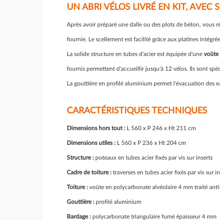
UN ABRI VÉLOS LIVRÉ EN KIT, AVEC
Après avoir préparé une dalle ou des plots de béton, vous ré
fournie. Le scellement est facilité grâce aux platines intégrée
La solide structure en tubes d'acier est équipée d'une
voûte 
fournis permettent d'accueillir jusqu'à 12 vélos. Ils sont s
La gouttière en profilé aluminium permet l'évacuation des e
CARACTÉRISTIQUES TECHNIQUES
Dimensions hors tout :
L 560 x P 246 x Ht 211 cm
Dimensions utiles :
L 560 x P 236 x Ht 204 cm
Structure :
poteaux en tubes acier fixés par vis sur inserts
Cadre de toiture :
traverses en tubes acier fixés par vis sur in
Toiture :
voûte en polycarbonate alvéolaire 4 mm traité ant
Gouttière :
profilé aluminium
Bardage :
polycarbonate triangulaire fumé épaisseur 4 mm