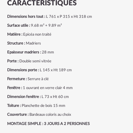
CARACTÉRISTIQUES
Dimensions hors tout :
L 761 x P 315 x Ht 318 cm
Surface utile :
9.68 m² + 9.89 m²
Matière :
Epicéa non traité
Structure :
Madriers
Epaisseur madriers :
28 mm
Porte :
Double semi vitrée
Dimensions porte :
L 145 x Ht 189 cm
Fermeture :
Serrure à clé
Fenêtre :
1 ouvrant en verre clair 4 mm
Dimension fenêtre :
L 73 x Ht 60 cm
Toiture :
Planchette de bois 15 mm
Couverture :
Bardeaux coloris au choix
MONTAGE SIMPLE : 3 JOURS A 2 PERSONNES