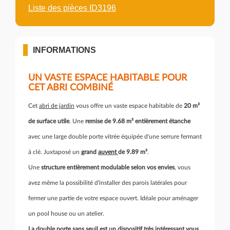
Liste des pièces ID3196
INFORMATIONS
UN VASTE ESPACE HABITABLE POUR
CET ABRI COMBINÉ
Cet
abri de jardin
vous offre un vaste espace habitable de
20 m²
de surface utile
. Une
remise de 9.68 m² entièrement étanche
avec une large double porte vitrée équipée d'une serrure fermant
à clé. Juxtaposé un
grand
auvent
de 9.89 m²
.
Une
structure entièrement modulable selon vos envies
, vous
avez même la possibilité d'installer des parois latérales pour
fermer une partie de votre espace ouvert. Idéale pour aménager
un pool house ou un atelier.
La double porte sans seuil est un dispositif très intéressant vous