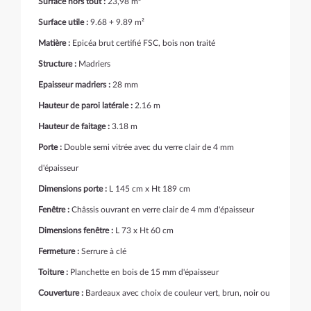
Surface hors tout :
23,98 m²
Surface utile :
9.68 + 9.89 m²
Matière :
Epicéa brut certifié FSC, bois non traité
Structure :
Madriers
Epaisseur madriers :
28 mm
Hauteur de paroi latérale :
2.16 m
Hauteur de faitage :
3.18 m
Porte :
Double semi vitrée avec du verre clair de 4 mm
d'épaisseur
Dimensions porte :
L 145 cm x Ht 189 cm
Fenêtre :
Châssis ouvrant en verre clair de 4 mm d'épaisseur
Dimensions fenêtre :
L 73 x Ht 60 cm
Fermeture :
Serrure à clé
Toiture :
Planchette en bois de 15 mm d'épaisseur
Couverture :
Bardeaux avec choix de couleur vert, brun, noir ou