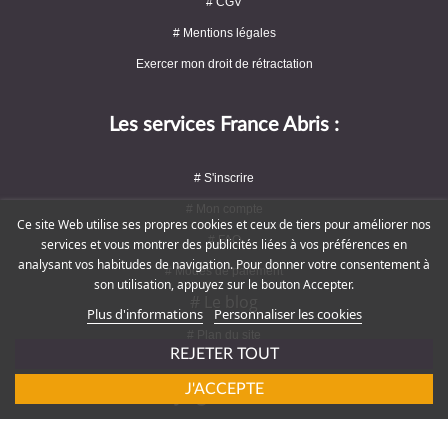
# CGV
# Mentions légales
Exercer mon droit de rétractation
Les services France Abris :
# S'inscrire
# Mon compte
Ce site Web utilise ses propres cookies et ceux de tiers pour améliorer nos
# FAQ
services et vous montrer des publicités liées à vos préférences en
analysant vos habitudes de navigation. Pour donner votre consentement à
# Modes de paiement
son utilisation, appuyez sur le bouton Accepter.
# Le blog
Plus d'informations
Personnaliser les cookies
# Plan du site
REJETER TOUT
J'ACCEPTE
Rejoignez-nous !