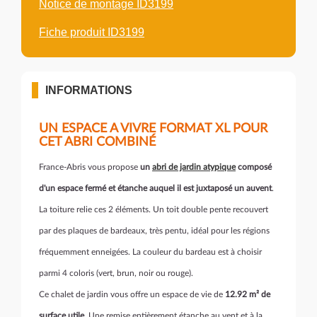
Notice de montage ID3199
Fiche produit ID3199
INFORMATIONS
UN ESPACE A VIVRE FORMAT XL POUR
CET ABRI COMBINÉ
France-Abris vous propose
un
abri de jardin atypique
composé
d'un espace fermé et étanche auquel il est juxtaposé un auvent
.
La toiture relie ces 2 éléments. Un toit double pente recouvert
par des plaques de bardeaux, très pentu, idéal pour les régions
fréquemment enneigées. La couleur du bardeau est à choisir
parmi 4 coloris (vert, brun, noir ou rouge).
Ce chalet de jardin vous offre un espace de vie de
12.92 m² de
surface utile
. Une remise entièrement étanche au vent et à la