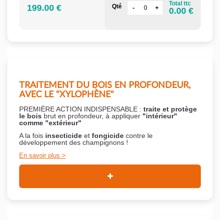
Total ttc
199.00 €
Qté
0.00 €
TRAITEMENT DU BOIS EN PROFONDEUR,
AVEC LE "XYLOPHÈNE"
PREMIÈRE ACTION INDISPENSABLE :
traite et protège
le bois
brut en profondeur, à appliquer
"intérieur"
comme "extérieur"
A la fois
insecticide
et
fongicide
contre le
développement des champignons !
En savoir plus