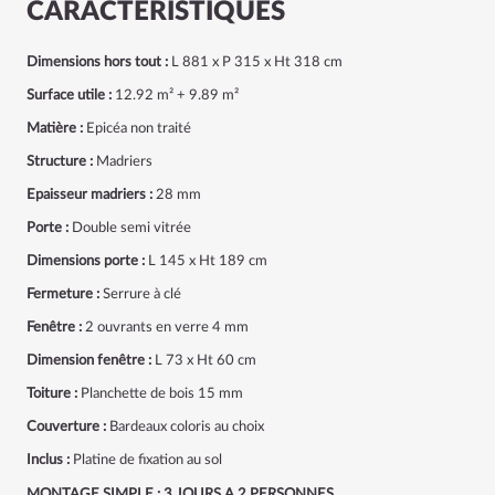
CARACTÉRISTIQUES
Dimensions hors tout :
L 881 x P 315 x Ht 318 cm
Surface utile :
12.92 m² + 9.89 m²
Matière :
Epicéa non traité
Structure :
Madriers
Epaisseur madriers :
28 mm
Porte :
Double semi vitrée
Dimensions porte :
L 145 x Ht 189 cm
Fermeture :
Serrure à clé
Fenêtre :
2 ouvrants en verre 4 mm
Dimension fenêtre :
L 73 x Ht 60 cm
Toiture :
Planchette de bois 15 mm
Couverture :
Bardeaux coloris au choix
Inclus :
Platine de fixation au sol
MONTAGE SIMPLE : 3 JOURS A 2 PERSONNES