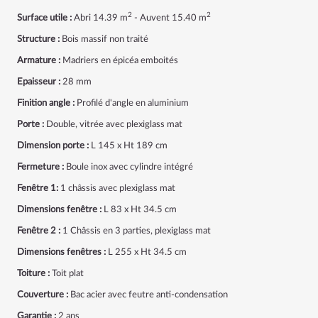
2
2
Surface utile :
Abri 14.39 m
- Auvent 15.40 m
Structure :
Bois massif non traité
Armature :
Madriers en épicéa emboités
Epaisseur :
28 mm
Finition angle :
Profilé d'angle en aluminium
Porte :
Double, vitrée avec plexiglass mat
Dimension porte :
L 145 x Ht 189 cm
Fermeture :
Boule inox avec cylindre intégré
Fenêtre 1:
1 châssis avec plexiglass mat
Dimensions fenêtre :
L 83 x Ht 34.5 cm
Fenêtre 2 :
1 Châssis en 3 parties, plexiglass mat
Dimensions fenêtres :
L 255 x Ht 34.5 cm
Toiture :
Toit plat
Couverture :
Bac acier avec feutre anti-condensation
Garantie :
2 ans