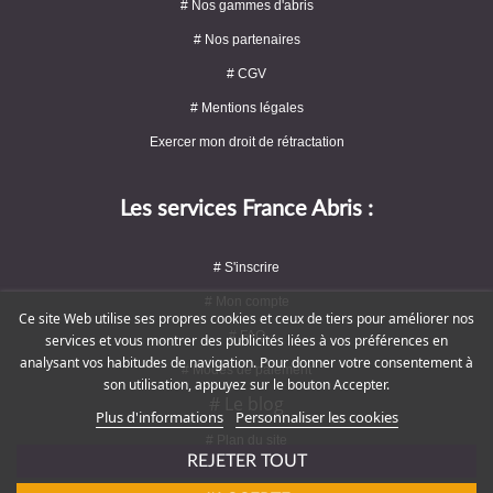
# Nos gammes d'abris
# Nos partenaires
# CGV
# Mentions légales
Exercer mon droit de rétractation
Les services France Abris :
# S'inscrire
# Mon compte
Ce site Web utilise ses propres cookies et ceux de tiers pour améliorer nos
# FAQ
services et vous montrer des publicités liées à vos préférences en
analysant vos habitudes de navigation. Pour donner votre consentement à
# Modes de paiement
son utilisation, appuyez sur le bouton Accepter.
# Le blog
Plus d'informations
Personnaliser les cookies
# Plan du site
REJETER TOUT