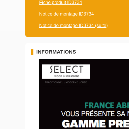
Fiche produit ID3734
Notice de montage ID3734
Notice de montage ID3734 (suite)
INFORMATIONS