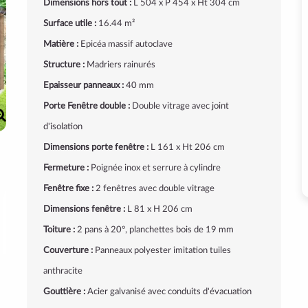
Dimensions hors tout :
L 504 x P 454 x Ht 304 cm
Surface utile :
16.44 m²
Matière :
Epicéa massif autoclave
Structure :
Madriers rainurés
Epaisseur panneaux :
40 mm
Porte Fenêtre double :
Double vitrage avec joint
d'isolation
Dimensions porte fenêtre :
L 161 x Ht 206 cm
Fermeture :
Poignée inox et serrure à cylindre
Fenêtre fixe :
2 fenêtres avec double vitrage
Dimensions fenêtre :
L 81 x H 206 cm
Toiture :
2 pans à 20°, planchettes bois de 19 mm
Couverture :
Panneaux polyester imitation tuiles
anthracite
Gouttière :
Acier galvanisé avec conduits d'évacuation