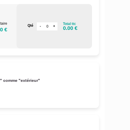
taire
Total ttc
Qté
0.00 €
0 €
r" comme "extérieur"