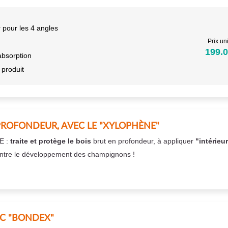
 pour les 4 angles
Prix uni
199.0
absorption
 produit
PROFONDEUR, AVEC LE "XYLOPHÈNE"
E :
traite et protège le bois
brut en profondeur, à appliquer
"intérieu
ntre le développement des champignons !
EC "BONDEX"