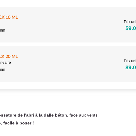
CK 10 ML
Prix uni
59.0
5mm
CK 20 ML
Prix uni
inéaire
89.0
5mm
ossature de l'abri à la dalle béton,
face aux vents.
e,
facile à poser !