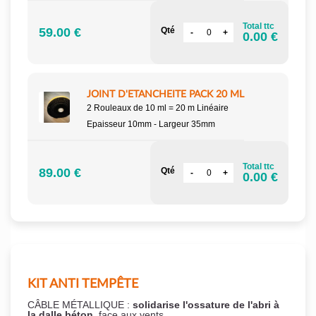
Total ttc
59.00 €
Qté
0.00 €
JOINT D'ETANCHEITE PACK 20 ML
2 Rouleaux de 10 ml = 20 m Linéaire
Epaisseur 10mm - Largeur 35mm
Total ttc
89.00 €
Qté
0.00 €
KIT ANTI TEMPÊTE
CÂBLE MÉTALLIQUE :
solidarise l'ossature de l'abri à
la dalle béton,
face aux vents.