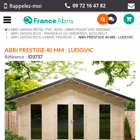
09 72 16 47 82
Rappelez-moi
/
ABRI JARDIN MÉTAL, PVC, BOIS - ABRIS POUR VOS JARDINS
ABRI JARDIN BOIS - PANNEAUX OU MADRIERS, BOIS BRUT
ABRI JARDIN BOIS GAMME PREMIUM
ABRI PRESTIGE 40 MM : LUDOVIC
ABRI PRESTIGE 40 MM : LUDOVIC
Référence :
ID3737