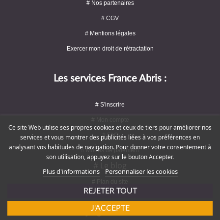
# Nos partenaires
# CGV
# Mentions légales
Exercer mon droit de rétractation
Les services France Abris :
# S'inscrire
# Mon compte
Ce site Web utilise ses propres cookies et ceux de tiers pour améliorer nos
# FAQ
services et vous montrer des publicités liées à vos préférences en
analysant vos habitudes de navigation. Pour donner votre consentement à
# Modes de paiement
son utilisation, appuyez sur le bouton Accepter.
# Le blog
Plus d'informations
Personnaliser les cookies
# Plan du site
REJETER TOUT
J'ACCEPTE
Rejoignez-nous !