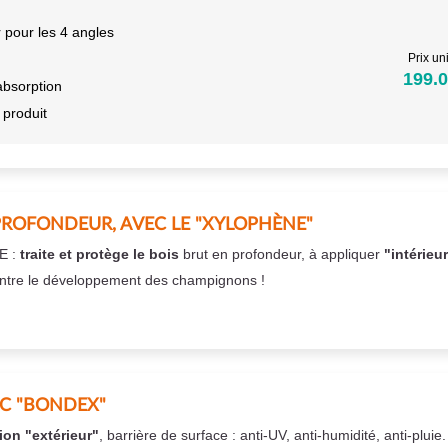
 pour les 4 angles
Prix uni
199.0
absorption
 produit
PROFONDEUR, AVEC LE "XYLOPHÈNE"
E :
traite et protège le bois
brut en profondeur, à appliquer
"intérieu
ntre le développement des champignons !
EC "BONDEX"
ion "extérieur"
, barrière de surface : anti-UV, anti-humidité, anti-pluie