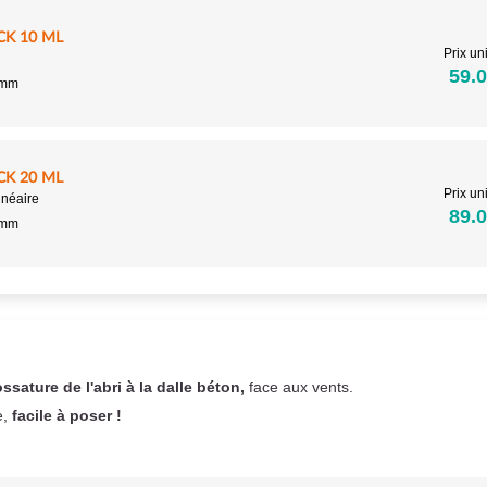
CK 10 ML
Prix uni
59.0
5mm
CK 20 ML
Prix uni
inéaire
89.0
5mm
ossature de l'abri à la dalle béton,
face aux vents.
e,
facile à poser !