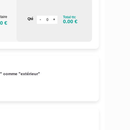
taire
Total ttc
Qté
0.00 €
0 €
r" comme "extérieur"
.