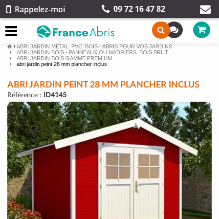
09 72 16 47 82
Rappelez-moi
/
ABRI JARDIN MÉTAL, PVC, BOIS - ABRIS POUR VOS JARDINS
ABRI JARDIN BOIS - PANNEAUX OU MADRIERS, BOIS BRUT
ABRI JARDIN BOIS GAMME PREMIUM
abri jardin peint 28 mm plancher inclus
ABRI JARDIN PEINT 28 MM PLANCHER INCLUS
Référence :
ID4145