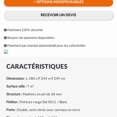
+ OPTIONS INDISPENSABLES
RECEVOIR UN DEVIS
Paiement 100% sécurisé
Moyens de paiement disponibles :
Paiement par mandat administratif pour les collectivités :
CARACTÉRISTIQUES
Dimensions :
L 380 x P 244 x H 249 cm
Surface utile :
7 m²
Structure :
Madriers en pin de 28 mm
Finition :
Peinture rouge Ral 3011 / Blanc
Porte :
Double, semi vitrée avec carreaux en verre