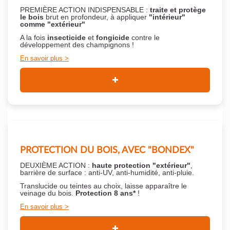
PREMIÈRE ACTION INDISPENSABLE :
traite et protège
le bois
brut en profondeur, à appliquer
"intérieur"
comme "extérieur"
A la fois
insecticide
et
fongicide
contre le
développement des champignons !
En savoir plus
PROTECTION DU BOIS, AVEC "BONDEX"
DEUXIÈME ACTION :
haute protection "extérieur"
,
barrière de surface : anti-UV, anti-humidité, anti-pluie.
Translucide ou teintes au choix, laisse apparaître le
veinage du bois.
Protection 8 ans*
!
En savoir plus