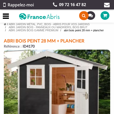
09 72 16 47 82
Rappelez-moi
/
ABRI JARDIN MÉTAL, PVC, BOIS - ABRIS POUR VOS JARDINS
ABRI JARDIN BOIS - PANNEAUX OU MADRIERS, BOIS BRUT
ABRI JARDIN BOIS GAMME PREMIUM
abri bois peint 28 mm + plancher
ABRI BOIS PEINT 28 MM + PLANCHER
Référence :
ID4170