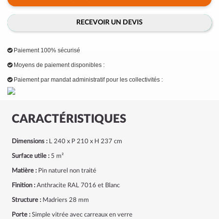
RECEVOIR UN DEVIS
Paiement 100% sécurisé
Moyens de paiement disponibles :
Paiement par mandat administratif pour les collectivités :
CARACTÉRISTIQUES
Dimensions :
L 240 x P 210 x H 237 cm
Surface utile :
5 m²
Matière :
Pin naturel non traité
Finition :
Anthracite RAL 7016 et Blanc
Structure :
Madriers 28 mm
Porte :
Simple vitrée avec carreaux en verre