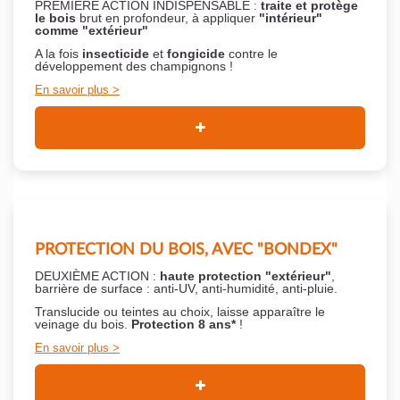
PREMIÈRE ACTION INDISPENSABLE :
traite et protège
le bois
brut en profondeur, à appliquer
"intérieur"
comme "extérieur"
A la fois
insecticide
et
fongicide
contre le
développement des champignons !
En savoir plus
PROTECTION DU BOIS, AVEC "BONDEX"
DEUXIÈME ACTION :
haute protection "extérieur"
,
barrière de surface : anti-UV, anti-humidité, anti-pluie.
Translucide ou teintes au choix, laisse apparaître le
veinage du bois.
Protection 8 ans*
!
En savoir plus