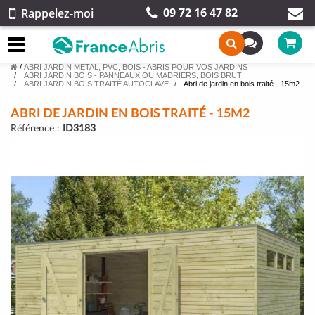
09 72 16 47 82
Rappelez-moi
/
ABRI JARDIN MÉTAL, PVC, BOIS - ABRIS POUR VOS JARDINS
ABRI JARDIN BOIS - PANNEAUX OU MADRIERS, BOIS BRUT
ABRI JARDIN BOIS TRAITÉ AUTOCLAVE
Abri de jardin en bois traité - 15m2
ABRI DE JARDIN EN BOIS TRAITÉ - 15M2
Référence :
ID3183