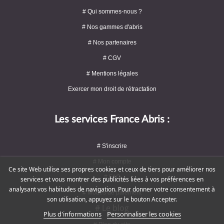
# Qui sommes-nous ?
# Nos gammes d'abris
# Nos partenaires
# CGV
# Mentions légales
Exercer mon droit de rétractation
Les services France Abris :
# S'inscrire
# Mon compte
Ce site Web utilise ses propres cookies et ceux de tiers pour améliorer nos
# FAQ
services et vous montrer des publicités liées à vos préférences en
analysant vos habitudes de navigation. Pour donner votre consentement à
# Modes de paiement
son utilisation, appuyez sur le bouton Accepter.
# Le blog
Plus d'informations
Personnaliser les cookies