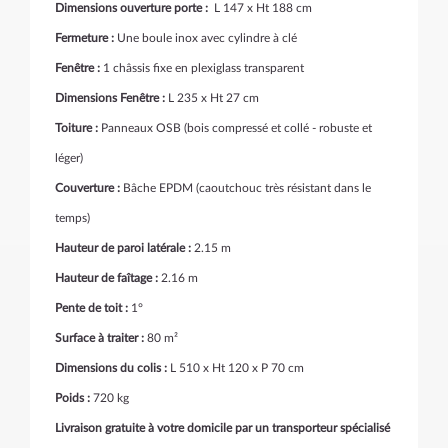
Dimensions ouverture porte :
L 147 x Ht 188 cm
Fermeture :
Une boule inox avec cylindre à clé
Fenêtre :
1 châssis fixe en plexiglass transparent
Dimensions Fenêtre :
L 235 x Ht 27 cm
Toiture :
Panneaux OSB (bois compressé et collé - robuste et
léger)
Couverture :
Bâche EPDM (caoutchouc très résistant dans le
temps)
Hauteur de paroi latérale :
2.15 m
Hauteur de faîtage :
2.16 m
Pente de toit :
1°
Surface à traiter :
80 m²
Dimensions du colis :
L 510 x Ht 120 x P 70 cm
Poids :
720 kg
Livraison gratuite à votre domicile par un transporteur spécialisé