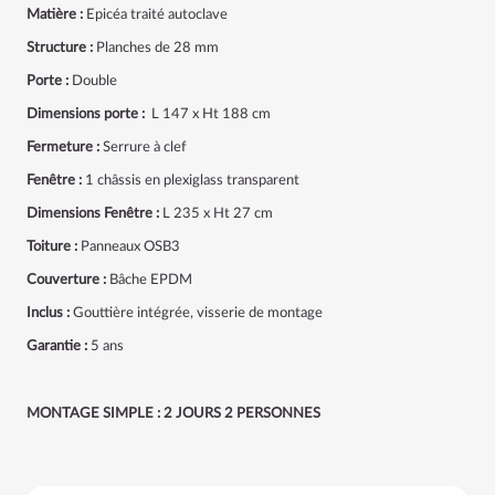
Matière :
Epicéa traité autoclave
Structure :
Planches de 28 mm
Porte :
Double
Dimensions porte :
L 147 x Ht 188 cm
Fermeture :
Serrure à clef
Fenêtre :
1 châssis en plexiglass transparent
Dimensions Fenêtre :
L 235 x Ht 27 cm
Toiture :
Panneaux OSB3
Couverture :
Bâche EPDM
Inclus :
Gouttière intégrée, visserie de montage
Garantie :
5 ans
MONTAGE SIMPLE : 2 JOURS 2 PERSONNES