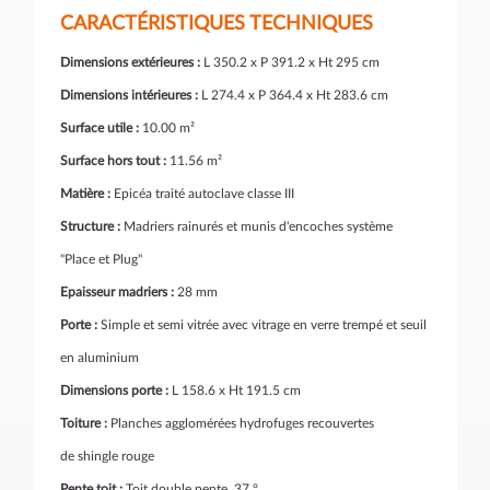
CARACTÉRISTIQUES TECHNIQUES
Dimensions extérieures :
L 350.2 x P 391.2 x Ht 295 cm
Dimensions intérieures :
L 274.4 x P 364.4 x Ht 283.6 cm
Surface utile :
10.00 m²
Surface hors tout :
11.56 m²
Matière :
Epicéa traité autoclave classe III
Structure :
Madriers rainurés et munis d'encoches système
"Place et Plug"
Epaisseur madriers :
28 mm
Porte :
Simple et semi vitrée avec vitrage en verre trempé et seuil
en aluminium
Dimensions porte :
L 158.6 x Ht 191.5 cm
Toiture :
Planches agglomérées hydrofuges recouvertes
de shingle rouge
Pente toit :
Toit double pente, 37 °