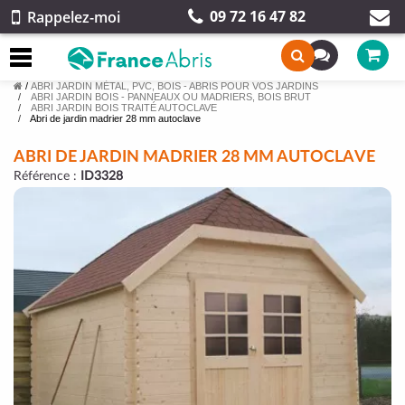
09 72 16 47 82
Rappelez-moi
/
ABRI JARDIN MÉTAL, PVC, BOIS - ABRIS POUR VOS JARDINS
ABRI JARDIN BOIS - PANNEAUX OU MADRIERS, BOIS BRUT
ABRI JARDIN BOIS TRAITÉ AUTOCLAVE
Abri de jardin madrier 28 mm autoclave
ABRI DE JARDIN MADRIER 28 MM AUTOCLAVE
Référence :
ID3328