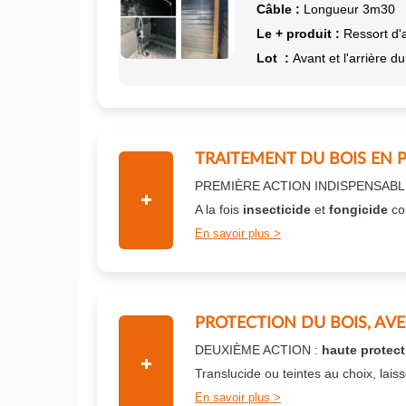
Câble :
Longueur 3m30
Le + produit :
Ressort d'
Lot :
Avant et l'arrière du
TRAITEMENT DU BOIS EN 
PREMIÈRE ACTION INDISPENSABL
A la fois
insecticide
et
fongicide
co
En savoir plus
PROTECTION DU BOIS, AV
DEUXIÈME ACTION :
haute protect
Translucide ou teintes au choix, lais
En savoir plus