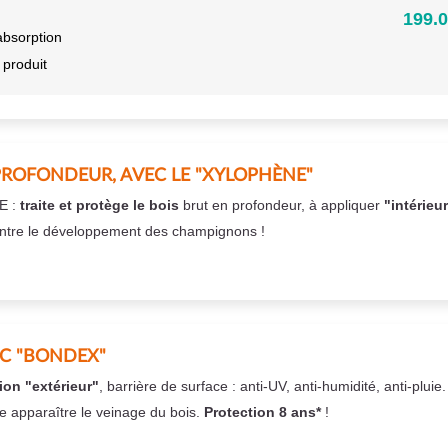
199.0
absorption
 produit
PROFONDEUR, AVEC LE "XYLOPHÈNE"
E :
traite et protège le bois
brut en profondeur, à appliquer
"intérieu
ntre le développement des champignons !
EC "BONDEX"
ion "extérieur"
, barrière de surface : anti-UV, anti-humidité, anti-pluie
se apparaître le veinage du bois.
Protection 8 ans*
!