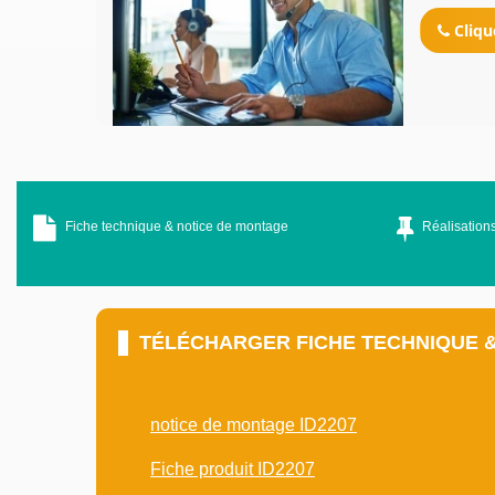
Cliqu
Fiche technique & notice de montage
Réalisations
TÉLÉCHARGER FICHE TECHNIQUE 
notice de montage ID2207
Fiche produit ID2207