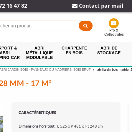
72 16 47 82
Contact par mail
Pro &
Collectivités
RPORT &
ABRI
CHARPENTE
ABRI DE
ABRI
MÉTALLIQUE
EN BOIS
STOCKAGE
PING-CAR
MODULABLE
ABRI JARDIN BOIS - PANNEAUX OU MADRIERS, BOIS BRUT
abri jardin bois madrier
28 MM - 17 M²
CARACTÉRISTIQUES
Dimensions hors tout :
L 525 x P 481 x Ht 248 cm