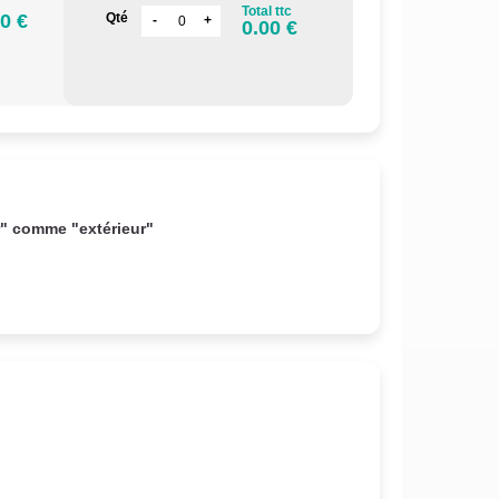
Total ttc
0 €
Qté
0.00 €
r" comme "extérieur"
.