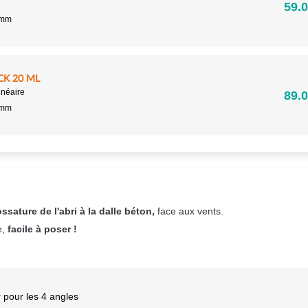
59.0
5mm
CK 20 ML
inéaire
89.0
5mm
ossature de l'abri à la dalle béton,
face aux vents.
e,
facile à poser !
 pour les 4 angles