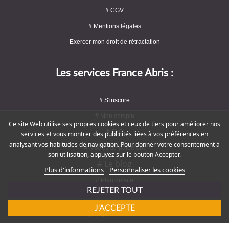
# CGV
# Mentions légales
Exercer mon droit de rétractation
Les services France Abris :
# S'inscrire
# Mon compte
Ce site Web utilise ses propres cookies et ceux de tiers pour améliorer nos
# FAQ
services et vous montrer des publicités liées à vos préférences en
analysant vos habitudes de navigation. Pour donner votre consentement à
# Modes de paiement
son utilisation, appuyez sur le bouton Accepter.
# Le blog
Plus d'informations
Personnaliser les cookies
# Plan du site
REJETER TOUT
J'ACCEPTE
Rejoignez-nous !