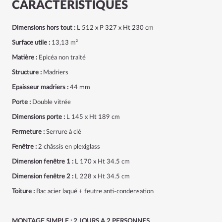
CARACTÉRISTIQUES
Dimensions hors tout :
L 512 x P 327 x Ht 230 cm
Surface utile :
13,13 m²
Matière :
Epicéa non traité
Structure :
Madriers
Epaisseur madriers :
44 mm
Porte :
Double vitrée
Dimensions porte :
L 145 x Ht 189 cm
Fermeture :
Serrure à clé
Fenêtre :
2 châssis en plexiglass
Dimension fenêtre 1 :
L 170 x Ht 34.5 cm
Dimension fenêtre 2 :
L 228 x Ht 34.5 cm
Toiture :
Bac acier laqué + feutre anti-condensation
MONTAGE SIMPLE : 2 JOURS A 2 PERSONNES