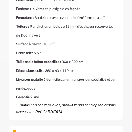
Dimensions porte :
L 119 x Ht 186 cm
Fenêtres :
6 vitres en plexiglass en façade
Fermeture :
Boule inox avec cylindre intégré (serrure à clé)
Toiture :
Planchettes en bois de 15 mm d'épaisseur recouvertes
de Roofing vert
Surface à traiter :
105 m²
Pente toit :
5.5 °
Taille socle béton conseillée :
360 x 300 cm
Dimensions colis :
360 x 60 x 110 cm
Livraison gratuite à domicile
par un transporteur spécialisé et sur
rendez-vous
Garantie 2 ans
* Photos non contractuelles, produit vendu sans option et sans
accessoire, Réf. GARD/7014