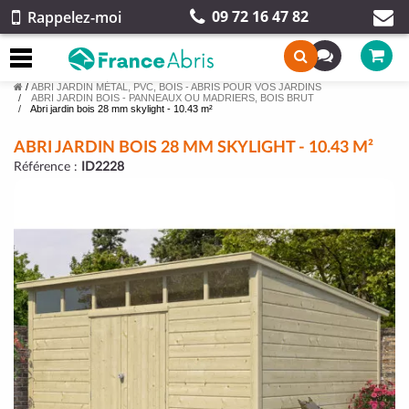
09 72 16 47 82
Rappelez-moi
/
ABRI JARDIN MÉTAL, PVC, BOIS - ABRIS POUR VOS JARDINS
ABRI JARDIN BOIS - PANNEAUX OU MADRIERS, BOIS BRUT
Abri jardin bois 28 mm skylight - 10.43 m²
ABRI JARDIN BOIS 28 MM SKYLIGHT - 10.43 M²
Référence :
ID2228