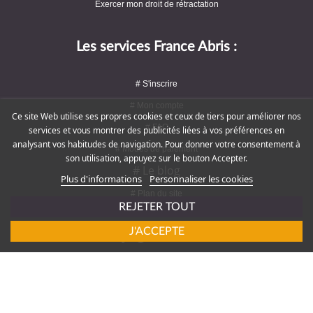
Exercer mon droit de rétractation
Les services France Abris :
# S'inscrire
# Mon compte
Ce site Web utilise ses propres cookies et ceux de tiers pour améliorer nos
# FAQ
services et vous montrer des publicités liées à vos préférences en
analysant vos habitudes de navigation. Pour donner votre consentement à
# Modes de paiement
son utilisation, appuyez sur le bouton Accepter.
# Le blog
Plus d'informations
Personnaliser les cookies
# Plan du site
REJETER TOUT
J'ACCEPTE
Rejoignez-nous !
# Service client : 09 72 16 47 82