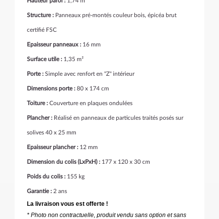
Hauteur paroi :
1,74 m
Structure :
Panneaux pré-montés couleur bois, épicéa brut
certifié FSC
Epaisseur panneaux :
16 mm
Surface utile :
1,35 m²
Porte :
Simple avec renfort en "Z" intérieur
Dimensions porte :
80 x 174 cm
Toiture :
Couverture en plaques ondulées
Plancher :
Réalisé en panneaux de particules traités posés sur
solives 40 x 25 mm
Epaisseur plancher :
12 mm
Dimension du colis (LxPxH) :
177 x 120 x 30 cm
Poids du colis :
155 kg
Garantie :
2 ans
La livraison vous est offerte !
* Photo non contractuelle, produit vendu sans option et sans