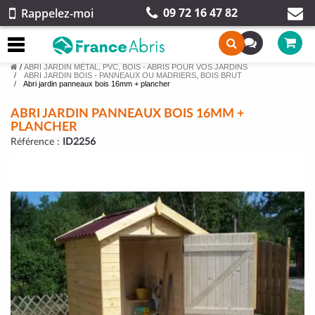
09 72 16 47 82
Rappelez-moi
/
ABRI JARDIN MÉTAL, PVC, BOIS - ABRIS POUR VOS JARDINS
ABRI JARDIN BOIS - PANNEAUX OU MADRIERS, BOIS BRUT
Abri jardin panneaux bois 16mm + plancher
ABRI JARDIN PANNEAUX BOIS 16MM +
PLANCHER
Référence :
ID2256