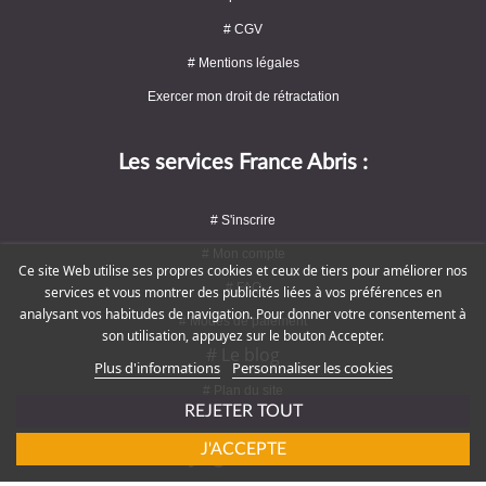
# CGV
# Mentions légales
Exercer mon droit de rétractation
Les services France Abris :
# S'inscrire
# Mon compte
Ce site Web utilise ses propres cookies et ceux de tiers pour améliorer nos
# FAQ
services et vous montrer des publicités liées à vos préférences en
analysant vos habitudes de navigation. Pour donner votre consentement à
# Modes de paiement
son utilisation, appuyez sur le bouton Accepter.
# Le blog
Plus d'informations
Personnaliser les cookies
# Plan du site
REJETER TOUT
J'ACCEPTE
Rejoignez-nous !