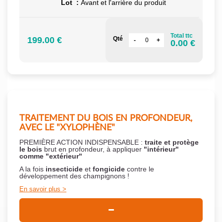
Lot :
Avant et l'arrière du produit
Total ttc
199.00 €
Qté
0.00 €
TRAITEMENT DU BOIS EN PROFONDEUR,
AVEC LE "XYLOPHÈNE"
PREMIÈRE ACTION INDISPENSABLE :
traite et protège
le bois
brut en profondeur, à appliquer
"intérieur"
comme "extérieur"
A la fois
insecticide
et
fongicide
contre le
développement des champignons !
En savoir plus