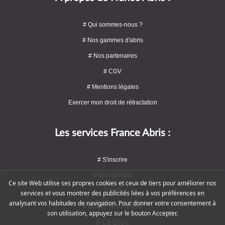
# Qui sommes-nous ?
# Nos gammes d'abris
# Nos partenaires
# CGV
# Mentions légales
Exercer mon droit de rétractation
Les services France Abris :
# S'inscrire
# Mon compte
Ce site Web utilise ses propres cookies et ceux de tiers pour améliorer nos
# FAQ
services et vous montrer des publicités liées à vos préférences en
analysant vos habitudes de navigation. Pour donner votre consentement à
# Modes de paiement
son utilisation, appuyez sur le bouton Accepter.
# Le blog