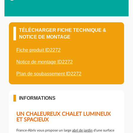
TÉLÉCHARGER FICHE TECHNIQUE &
NOTICE DE MONTAGE
Fiche produit ID2272
Notice de montage ID2272
Plan de soubassement ID2272
INFORMATIONS
UN CHALEUREUX CHALET LUMINEUX
ET SPACIEUX
France-Abris vous propose un large
abri de jardin
d'une surface