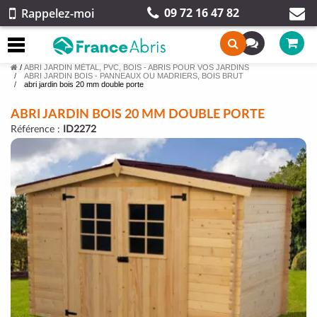
09 72 16 47 82
Rappelez-moi
/
ABRI JARDIN MÉTAL, PVC, BOIS - ABRIS POUR VOS JARDINS
ABRI JARDIN BOIS - PANNEAUX OU MADRIERS, BOIS BRUT
abri jardin bois 20 mm double porte
ABRI JARDIN BOIS 20 MM DOUBLE PORTE
Référence :
ID2272