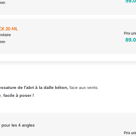
59.0
5mm
CK 20 ML
Prix uni
inéaire
89.0
5mm
ossature de l'abri à la dalle béton,
face aux vents.
e,
facile à poser !
 pour les 4 angles
Prix uni