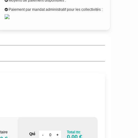
Moyens de paiement disponibles :
Paiement par mandat administratif pour les collectivités :
taire
Total ttc
Qté
0.00 €