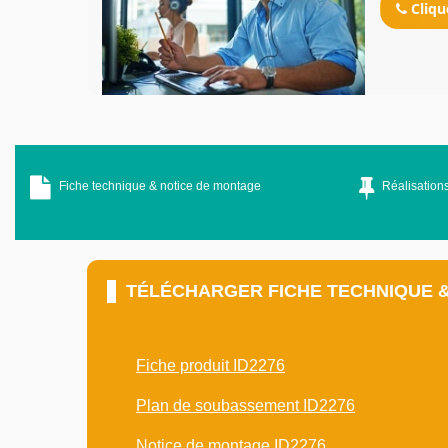
Cliqu
Fiche technique & notice de montage
Réalisations
TÉLÉCHARGER FICHE TECHNIQUE 
Fiche produit ID2276
Plan de soubassement ID2276
Notice de montage ID2276