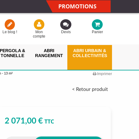
PROMOTIONS
Le blog !
Mon
Devis
Panier
compte
PERGOLA &
ABRI
ABRI URBAIN &
TONNELLE
RANGEMENT
COLLECTIVITÉS
m - 13 m²
Imprimer
< Retour produit
2 071,00 €
TTC