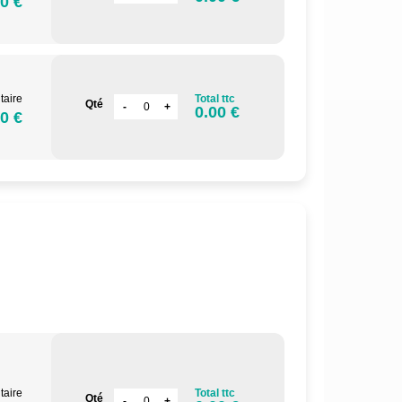
0 €
taire
Total ttc
Qté
0.00 €
0 €
taire
Total ttc
Qté