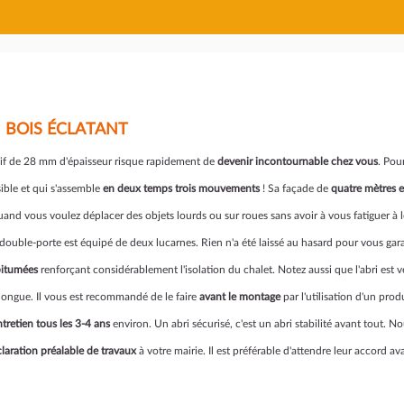
N BOIS ÉCLATANT
sif de 28 mm d'épaisseur risque rapidement de
devenir incontournable chez vous
. Pou
ible et qui s'assemble
en deux temps trois mouvements
! Sa façade de
quatre mètres 
and vous voulez déplacer des objets lourds ou sur roues sans avoir à vous fatiguer à les
double-porte est équipé de deux lucarnes. Rien n'a été laissé au hasard pour vous gar
bitumées
renforçant considérablement l'isolation du chalet. Notez aussi que l'abri est
longue. Il vous est recommandé de le faire
avant le montage
par l'utilisation d'un pro
ntretien tous les 3-4 ans
environ. Un abri sécurisé, c'est un abri stabilité avant tout. 
laration préalable de travaux
à votre mairie. Il est préférable d'attendre leur accord 