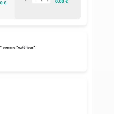
0.00 €
0 €
r" comme "extérieur"
.