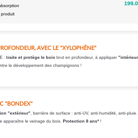
199.0
absorption
 produit
PROFONDEUR, AVEC LE "XYLOPHÈNE"
E :
traite et protège le bois
brut en profondeur, à appliquer
"intérieu
ntre le développement des champignons !
EC "BONDEX"
ion "extérieur"
, barrière de surface : anti-UV, anti-humidité, anti-pluie
se apparaître le veinage du bois.
Protection 8 ans*
!