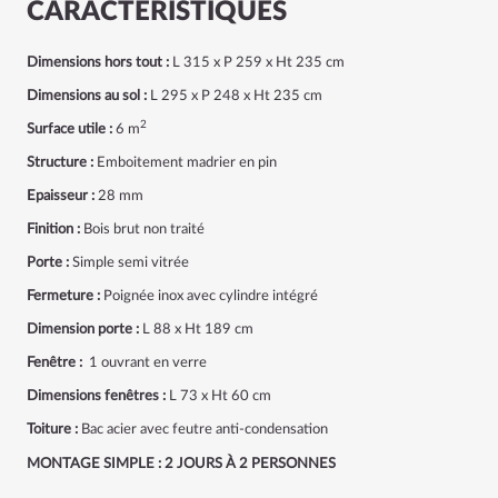
CARACTÉRISTIQUES
Dimensions hors tout :
L 315 x P 259 x Ht 235 cm
Dimensions au sol :
L 295 x P 248 x Ht 235 cm
2
Surface utile :
6 m
Structure :
Emboitement madrier en pin
Epaisseur :
28 mm
Finition :
Bois brut non traité
Porte :
Simple semi vitrée
Fermeture :
Poignée inox avec cylindre intégré
Dimension porte :
L 88 x Ht 189 cm
Fenêtre :
1 ouvrant en verre
Dimensions fenêtres :
L 73 x Ht 60 cm
Toiture :
Bac acier avec feutre anti-condensation
MONTAGE SIMPLE : 2 JOURS À 2 PERSONNES