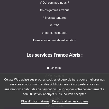
# Qui sommes-nous ?
# Nos gammes d'abris
# Nos partenaires
# CGV
# Mentions légales
Exercer mon droit de rétractation
Les services France Abris :
# S'inscrire
# Mon compte
Ce site Web utilise ses propres cookies et ceux de tiers pour améliorer nos
# FAQ
services et vous montrer des publicités liées à vos préférences en
analysant vos habitudes de navigation. Pour donner votre consentement à
# Modes de paiement
son utilisation, appuyez sur le bouton Accepter.
# Le blog
Plus d'informations
Personnaliser les cookies
# Plan du site