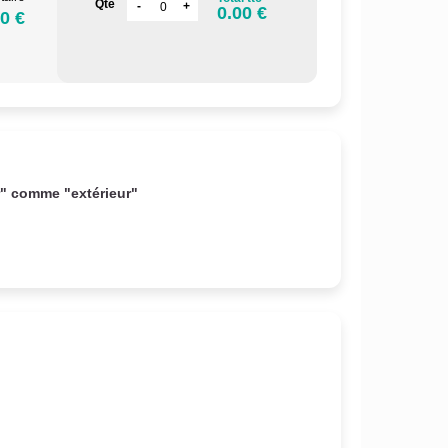
Qté
0.00 €
0 €
r" comme "extérieur"
.