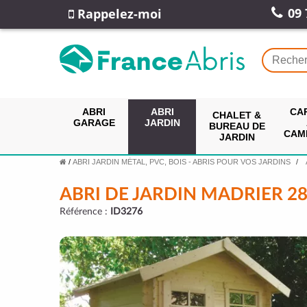
09 
Rappelez-moi
ABRI
ABRI
CA
CHALET &
GARAGE
JARDIN
BUREAU DE
CAM
JARDIN
/
ABRI JARDIN MÉTAL, PVC, BOIS - ABRIS POUR VOS JARDINS
ABRI DE JARDIN MADRIER 28
Référence :
ID3276