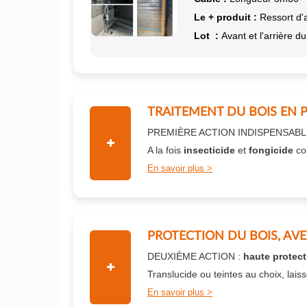
Le + produit :
Ressort d'
Lot :
Avant et l'arrière du
TRAITEMENT DU BOIS EN 
PREMIÈRE ACTION INDISPENSABL
A la fois
insecticide
et
fongicide
co
En savoir plus
PROTECTION DU BOIS, AV
DEUXIÈME ACTION :
haute protect
Translucide ou teintes au choix, lais
En savoir plus