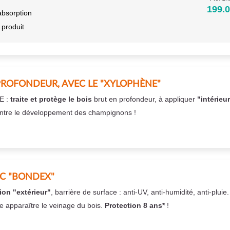
199.0
absorption
 produit
PROFONDEUR, AVEC LE "XYLOPHÈNE"
E :
traite et protège le bois
brut en profondeur, à appliquer
"intérieu
ntre le développement des champignons !
EC "BONDEX"
ion "extérieur"
, barrière de surface : anti-UV, anti-humidité, anti-pluie
se apparaître le veinage du bois.
Protection 8 ans*
!