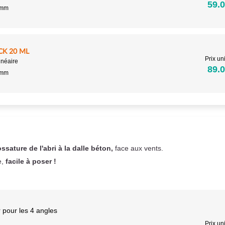
59.0
5mm
CK 20 ML
Prix uni
inéaire
89.0
5mm
ossature de l'abri à la dalle béton,
face aux vents.
e,
facile à poser !
 pour les 4 angles
Prix uni