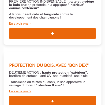
PREMIÈRE ACTION INDISPENSABLE :
traite et protège
le bois
brut en profondeur, à appliquer
"intérieur"
comme "extérieur"
A la fois
insecticide
et
fongicide
contre le
développement des champignons !
En savoir plus
PROTECTION DU BOIS, AVEC "BONDEX"
DEUXIÈME ACTION :
haute protection "extérieur"
,
barrière de surface : anti-UV, anti-humidité, anti-pluie.
Translucide ou teintes au choix, laisse apparaître le
veinage du bois.
Protection 8 ans*
!
En savoir plus