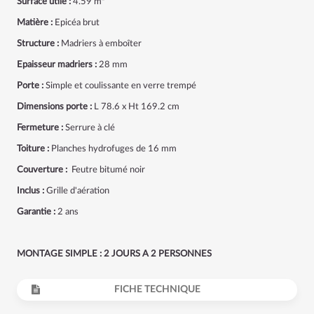
Surface utile :
4.59 m²
Matière :
Epicéa brut
Structure :
Madriers à emboîter
Epaisseur madriers :
28 mm
Porte :
Simple et coulissante en verre trempé
Dimensions porte :
L 78.6 x Ht 169.2 cm
Fermeture :
Serrure à clé
Toiture :
Planches hydrofuges de 16 mm
Couverture :
Feutre bitumé noir
Inclus :
Grille d'aération
Garantie :
2 ans
MONTAGE SIMPLE : 2 JOURS A 2 PERSONNES
FICHE TECHNIQUE