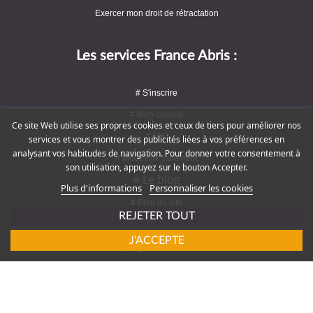
Exercer mon droit de rétractation
Les services France Abris :
# S'inscrire
# Mon compte
Ce site Web utilise ses propres cookies et ceux de tiers pour améliorer nos
# FAQ
services et vous montrer des publicités liées à vos préférences en
analysant vos habitudes de navigation. Pour donner votre consentement à
# Modes de paiement
son utilisation, appuyez sur le bouton Accepter.
# Le blog
Plus d'informations
Personnaliser les cookies
# Plan du site
REJETER TOUT
J'ACCEPTE
Rejoignez-nous !
# Service client : 09 72 16 47 82