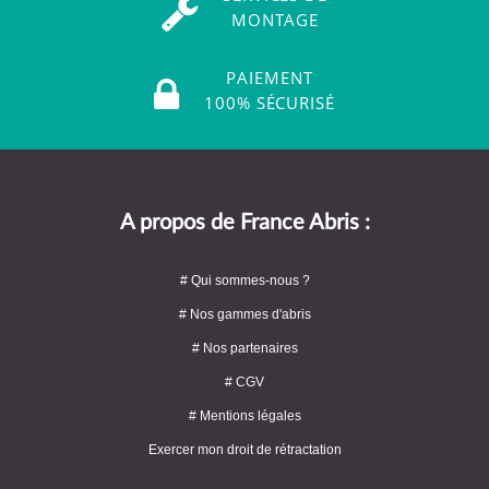
MONTAGE
PAIEMENT
100% SÉCURISÉ
A propos de France Abris :
# Qui sommes-nous ?
# Nos gammes d'abris
# Nos partenaires
# CGV
# Mentions légales
Exercer mon droit de rétractation