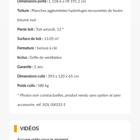
Dimensions porte :
L 158.6 x Ht 191.2 cm
Toiture :
Planches agglomérées hydrofuges recouvertes de feutre
bitumé noir
Pente toit :
Toit arrondi, 12 °
Surface de toit :
13.05 m²
Fermeture :
Serrure à clé
Inclus :
Grille de ventilation
Garantie :
2 ans
Dimensions colis :
393 x 120 x 65 cm
Poids colis :
580 kg
* Photos non contractuelles, produit vendu sans option et sans
accessoire, réf. SOL/S8333-1
VIDÉOS
Aucune vidéo pour le moment