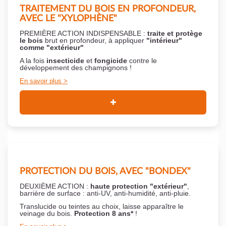
TRAITEMENT DU BOIS EN PROFONDEUR,
AVEC LE "XYLOPHÈNE"
PREMIÈRE ACTION INDISPENSABLE :
traite et protège
le bois
brut en profondeur, à appliquer
"intérieur"
comme "extérieur"
A la fois
insecticide
et
fongicide
contre le
développement des champignons !
En savoir plus
PROTECTION DU BOIS, AVEC "BONDEX"
DEUXIÈME ACTION :
haute protection "extérieur"
,
barrière de surface : anti-UV, anti-humidité, anti-pluie.
Translucide ou teintes au choix, laisse apparaître le
veinage du bois.
Protection 8 ans*
!