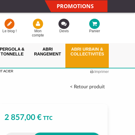
PROMOTIONS
Le blog !
Mon
Devis
Panier
compte
PERGOLA &
ABRI
ABRI URBAIN &
TONNELLE
RANGEMENT
COLLECTIVITÉS
IT ACIER
Imprimer
< Retour produit
2 857,00 €
TTC