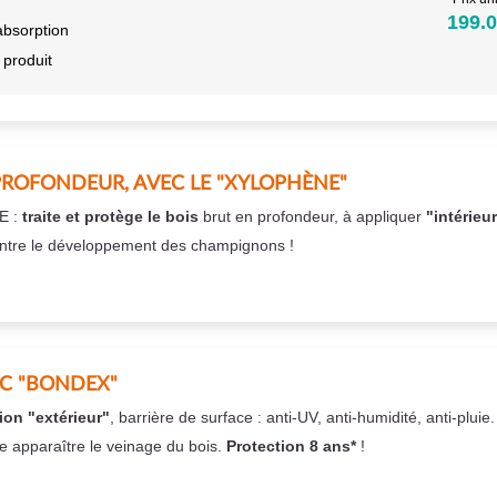
199.0
absorption
 produit
PROFONDEUR, AVEC LE "XYLOPHÈNE"
E :
traite et protège le bois
brut en profondeur, à appliquer
"intérieu
ntre le développement des champignons !
EC "BONDEX"
ion "extérieur"
, barrière de surface : anti-UV, anti-humidité, anti-pluie
se apparaître le veinage du bois.
Protection 8 ans*
!