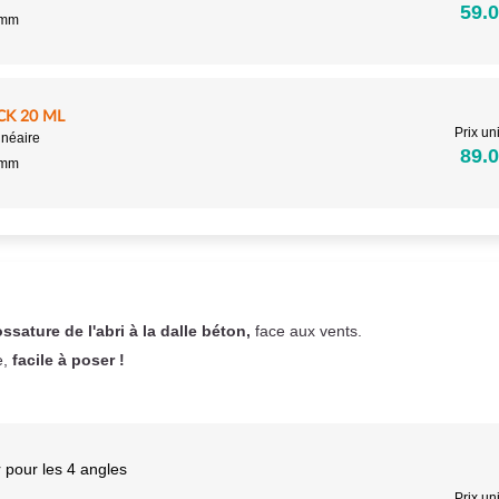
59.0
5mm
CK 20 ML
Prix uni
inéaire
89.0
5mm
ossature de l'abri à la dalle béton,
face aux vents.
e,
facile à poser !
 pour les 4 angles
Prix uni