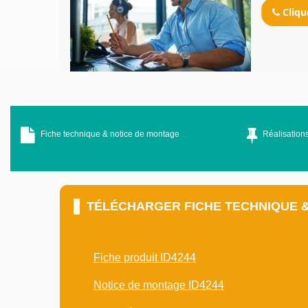
Cliqu
Fiche technique & notice de montage
Réalisations
TÉLÉCHARGER FICHE TECHNIQUE 
Fiche produit ID4244
Notice de montage ID4244