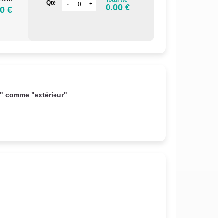
Qté
0.00 €
0 €
r" comme "extérieur"
.