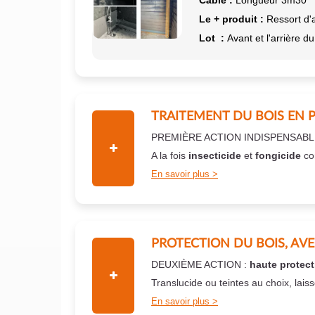
Câble :
Longueur 3m30
Le + produit :
Ressort d'
Lot :
Avant et l'arrière du
TRAITEMENT DU BOIS EN 
PREMIÈRE ACTION INDISPENSABL
A la fois
insecticide
et
fongicide
co
En savoir plus
PROTECTION DU BOIS, AV
DEUXIÈME ACTION :
haute protect
Translucide ou teintes au choix, lais
En savoir plus