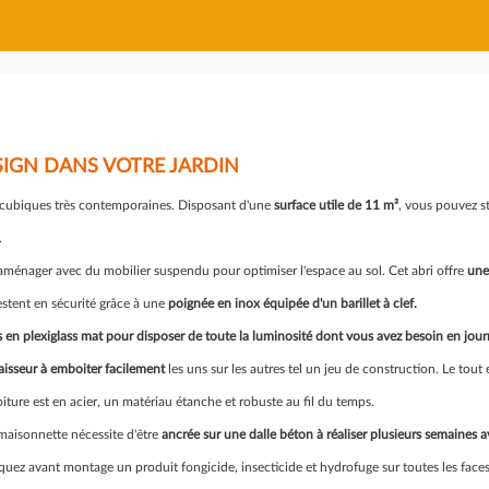
SIGN DANS VOTRE JARDIN
 cubiques très contemporaines. Disposant d'une
surface utile de 11 m²
, vous pouvez s
.
aménager avec du mobilier suspendu pour optimiser l'espace au sol. Cet abri offre
une
estent en sécurité grâce à une
poignée en inox équipée d'un barillet à clef.
s en plexiglass mat pour disposer de toute la luminosité dont vous avez besoin en jou
aisseur à emboiter facilement
les uns sur les autres tel un jeu de construction. Le tout 
toiture est en acier, un matériau étanche et robuste au fil du temps.
 maisonnette nécessite d'être
ancrée sur une dalle béton à réaliser plusieurs semaines av
liquez avant montage un produit fongicide, insecticide et hydrofuge sur toutes les face