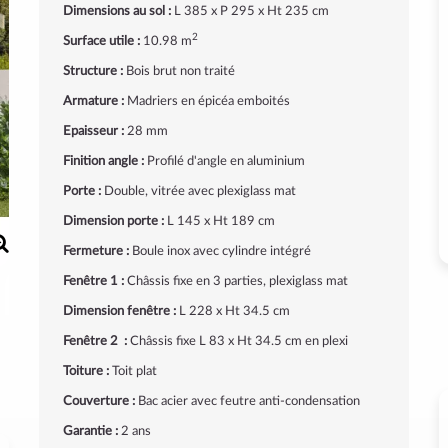
Dimensions au sol :
L 385 x P 295 x Ht 235 cm
2
Surface utile :
10.98 m
Structure :
Bois brut non traité
Armature :
Madriers en épicéa emboités
Epaisseur :
28 mm
Finition angle :
Profilé d'angle en aluminium
Porte :
Double, vitrée avec plexiglass mat
Dimension porte :
L 145 x Ht 189 cm
Fermeture :
Boule inox avec cylindre intégré
Fenêtre 1 :
Châssis fixe en 3 parties, plexiglass mat
Dimension fenêtre :
L 228 x Ht 34.5 cm
Fenêtre 2 :
Châssis fixe L 83 x Ht 34.5 cm en plexi
Toiture :
Toit plat
Couverture :
Bac acier avec feutre anti-condensation
Garantie :
2 ans