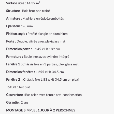
2
Surface utile :
14.39 m
Structure :
Bois brut non traité
Armature :
Madriers en épicéa emboités
Epaisseur :
28 mm
Finition angle :
Profilé d'angle en aluminium
Porte :
Double, vitrée avec plexiglass mat
Dimension porte :
L 145 x Ht 189 cm
Fermeture :
Boule inox avec cylindre intégré
Fenêtre 1 :
Châssis fixe en 3 parties, plexiglass mat
Dimension fenêtre :
L 255 x Ht 34.5 cm
Fenêtre 2 :
Châssis fixe L 83 x Ht 34.5 cm en plexi
Toiture :
Toit plat
Couverture :
Bac acier avec feutre anti-condensation
Garantie :
2 ans
MONTAGE SIMPLE : 1 JOUR À 2 PERSONNES