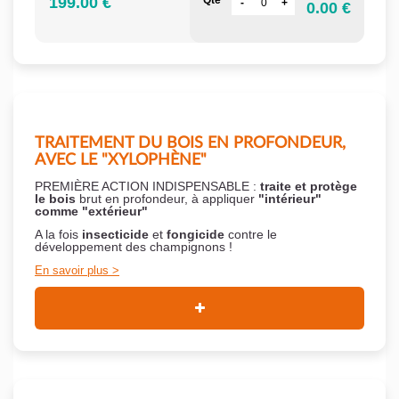
199.00 €
Qté
0.00 €
TRAITEMENT DU BOIS EN PROFONDEUR,
AVEC LE "XYLOPHÈNE"
PREMIÈRE ACTION INDISPENSABLE :
traite et protège
le bois
brut en profondeur, à appliquer
"intérieur"
comme "extérieur"
A la fois
insecticide
et
fongicide
contre le
développement des champignons !
En savoir plus