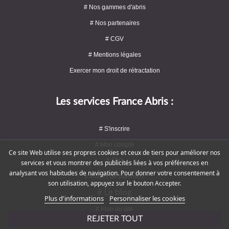
# Nos gammes d'abris
# Nos partenaires
# CGV
# Mentions légales
Exercer mon droit de rétractation
Les services France Abris :
# S'inscrire
# Mon compte
Ce site Web utilise ses propres cookies et ceux de tiers pour améliorer nos
# FAQ
services et vous montrer des publicités liées à vos préférences en
analysant vos habitudes de navigation. Pour donner votre consentement à
# Modes de paiement
son utilisation, appuyez sur le bouton Accepter.
# Le blog
Plus d'informations
Personnaliser les cookies
# Plan du site
REJETER TOUT