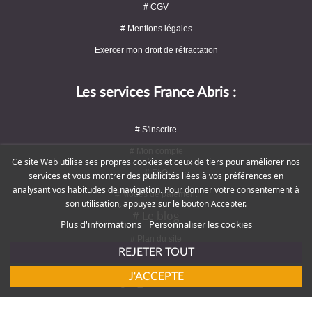
# CGV
# Mentions légales
Exercer mon droit de rétractation
Les services France Abris :
# S'inscrire
# Mon compte
Ce site Web utilise ses propres cookies et ceux de tiers pour améliorer nos
# FAQ
services et vous montrer des publicités liées à vos préférences en
analysant vos habitudes de navigation. Pour donner votre consentement à
# Modes de paiement
son utilisation, appuyez sur le bouton Accepter.
# Le blog
Plus d'informations
Personnaliser les cookies
# Plan du site
REJETER TOUT
J'ACCEPTE
Rejoignez-nous !