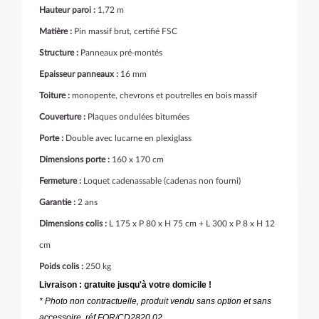
Hauteur paroi :
1,72 m
Matière :
Pin massif brut, certifié FSC
Structure :
Panneaux pré-montés
Epaisseur panneaux :
16 mm
Toiture :
monopente, chevrons et poutrelles en bois massif
Couverture :
Plaques ondulées bitumées
Porte :
Double avec lucarne en plexiglass
Dimensions porte :
160 x 170 cm
Fermeture :
Loquet cadenassable (cadenas non fourni)
Garantie :
2 ans
Dimensions colis :
L 175 x P 80 x H 75 cm + L 300 x P 8 x H 12
cm
Poids colis :
250 kg
Livraison : gratuite jusqu'à votre domicile !
* Photo non contractuelle, produit vendu sans option et sans
accessoire, réf FOR/CD2820.02