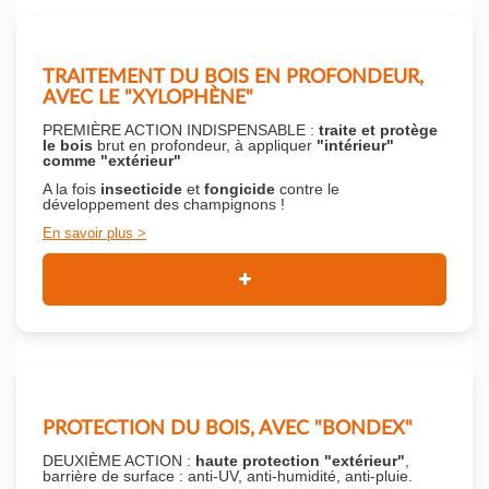
TRAITEMENT DU BOIS EN PROFONDEUR,
AVEC LE "XYLOPHÈNE"
PREMIÈRE ACTION INDISPENSABLE :
traite et protège
le bois
brut en profondeur, à appliquer
"intérieur"
comme "extérieur"
A la fois
insecticide
et
fongicide
contre le
développement des champignons !
En savoir plus
PROTECTION DU BOIS, AVEC "BONDEX"
DEUXIÈME ACTION :
haute protection "extérieur"
,
barrière de surface : anti-UV, anti-humidité, anti-pluie.