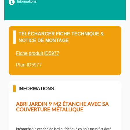
Informations
TÉLÉCHARGER FICHE TECHNIQUE &
NOTICE DE MONTAGE
Fiche produit ID5977
Plan ID5977
INFORMATIONS
ABRI JARDIN 9 M2 ÉTANCHE AVEC SA
COUVERTURE MÉTALLIQUE
Irréprochable cet
abri de jardin
, fabriqué en bois massif et doté