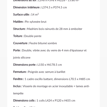
Dimensions au sol :
L398 x P398 x Ht226 - 15.80 m
Dimension intérieure :
L374.5 x P374.5 cm
2
Surface utile :
14 m
Matière :
Pin sylvestre brut
Structure :
Madriers bois rainurés de 28 mm à emboiter
Toiture :
Double pente
Couverture :
Feutre bitumé sombre
Porte :
Double,
vitrée avec du verre de 4 mm d'épaisseur et
joints silicone
Dimensions porte :
L150 x Ht178.5 cm
Fermeture :
Poignée avec serrure à barillet
Fenêtre :
1 cadre oscillo battant, dimensions L70.5 x Ht85 cm
Inclus :
Visserie de montage en acier inoxydable + lames anti-
tempête
Dimensions colis :
1 colis L424 x P120 x Ht55 cm