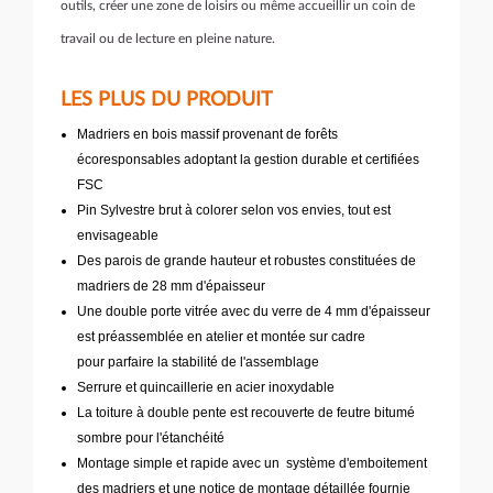
outils, créer une zone de loisirs ou même accueillir un coin de
travail ou de lecture en pleine nature.
LES PLUS DU PRODUIT
Madriers en bois massif provenant de forêts
écoresponsables adoptant la gestion durable et certifiées
FSC
Pin Sylvestre brut à colorer selon vos envies, tout est
envisageable
Des parois de grande hauteur et robustes constituées de
madriers de 28 mm d'épaisseur
Une double porte vitrée avec du verre de 4 mm d'épaisseur
est préassemblée en atelier et montée sur cadre
pour parfaire la stabilité de l'assemblage
Serrure et quincaillerie en acier inoxydable
La toiture à double pente est recouverte de feutre bitumé
sombre pour l'étanchéité
Montage simple et rapide avec un système d'emboitement
des madriers et une notice de montage détaillée fournie