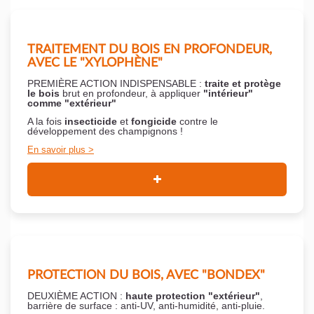
TRAITEMENT DU BOIS EN PROFONDEUR,
AVEC LE "XYLOPHÈNE"
PREMIÈRE ACTION INDISPENSABLE :
traite et protège
le bois
brut en profondeur, à appliquer
"intérieur"
comme "extérieur"
A la fois
insecticide
et
fongicide
contre le
développement des champignons !
En savoir plus
PROTECTION DU BOIS, AVEC "BONDEX"
DEUXIÈME ACTION :
haute protection "extérieur"
,
barrière de surface : anti-UV, anti-humidité, anti-pluie.