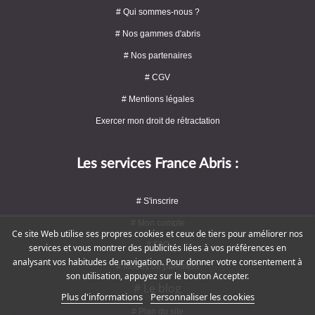
# Qui sommes-nous ?
# Nos gammes d'abris
# Nos partenaires
# CGV
# Mentions légales
Exercer mon droit de rétractation
Les services France Abris :
# S'inscrire
# Mon compte
Ce site Web utilise ses propres cookies et ceux de tiers pour améliorer nos
# FAQ
services et vous montrer des publicités liées à vos préférences en
analysant vos habitudes de navigation. Pour donner votre consentement à
# Modes de paiement
son utilisation, appuyez sur le bouton Accepter.
# Le blog
Plus d'informations
Personnaliser les cookies
# Plan du site