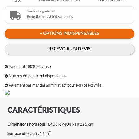
3x
3 x 1 047,00 €
Paiement en 3x sans frais
Livraison gratuite
Expédié sous 3 à 5 semaines
+ OPTIONS INDISPENSABLES
RECEVOIR UN DEVIS
Paiement 100% sécurisé
Moyens de paiement disponibles :
Paiement par mandat administratif pour les collectivités :
CARACTÉRISTIQUES
Dimensions hors tout :
L408 x P404 x Ht226 cm
2
Surface utile abri :
14 m