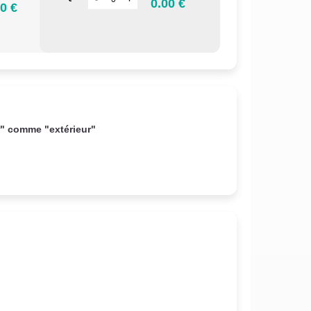
0.00 €
0 €
r" comme "extérieur"
.