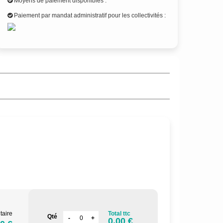
Moyens de paiement disponibles :
Paiement par mandat administratif pour les collectivités :
taire
Total ttc
Qté
0.00 €