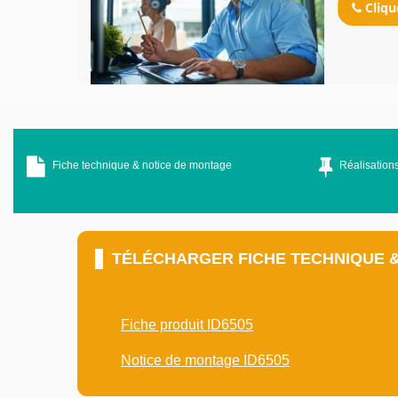
Cliqu
Fiche technique & notice de montage
Réalisations
TÉLÉCHARGER FICHE TECHNIQUE 
Fiche produit ID6505
Notice de montage ID6505