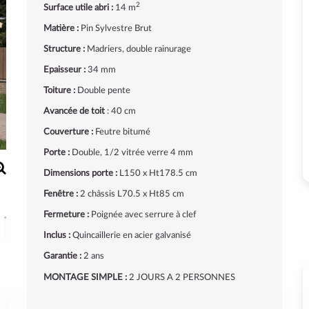
2
Surface utile abri :
14 m
Matière :
Pin Sylvestre Brut
Structure :
Madriers, double rainurage
Epaisseur :
34 mm
Toiture :
Double pente
Avancée de toit
: 40 cm
Couverture :
Feutre bitumé
Porte :
Double, 1/2 vitrée verre 4 mm
Dimensions porte :
L150 x Ht178.5 cm
Fenêtre :
2 châssis L70.5 x Ht85 cm
Fermeture :
Poignée avec serrure à clef
Inclus :
Quincaillerie en acier galvanisé
Garantie :
2 ans
MONTAGE SIMPLE :
2 JOURS A 2 PERSONNES