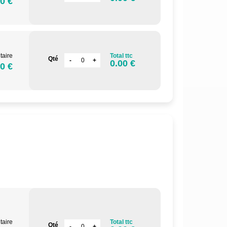
0 €
taire
Total ttc
Qté
0.00 €
0 €
taire
Total ttc
Qté