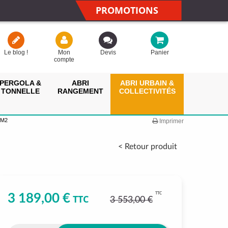
PROMOTIONS
Le blog !
Mon
Devis
Panier
compte
PERGOLA &
ABRI
ABRI URBAIN &
TONNELLE
RANGEMENT
COLLECTIVITÉS
4M2
Imprimer
< Retour produit
TTC
3 189,00 €
TTC
3 553,00 €