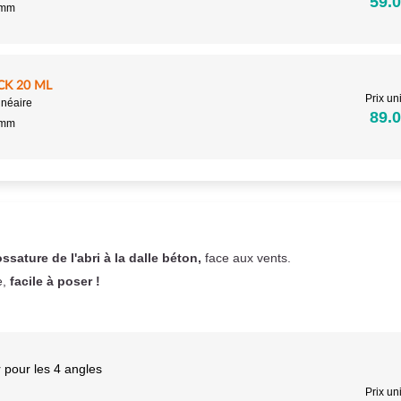
59.0
5mm
CK 20 ML
Prix uni
inéaire
89.0
5mm
ossature de l'abri à la dalle béton,
face aux vents.
e,
facile à poser !
 pour les 4 angles
Prix uni