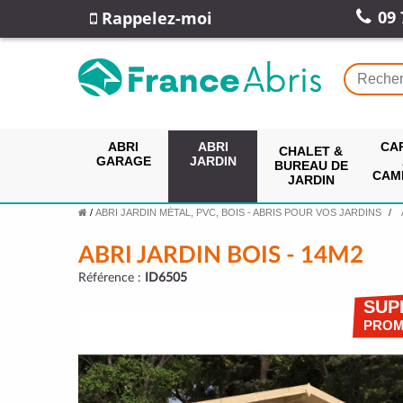
09 
Rappelez-moi
ABRI
ABRI
CA
CHALET &
GARAGE
JARDIN
BUREAU DE
CAM
JARDIN
/
ABRI JARDIN MÉTAL, PVC, BOIS - ABRIS POUR VOS JARDINS
ABRI JARDIN BOIS - 14M2
Référence :
ID6505
SUP
PRO