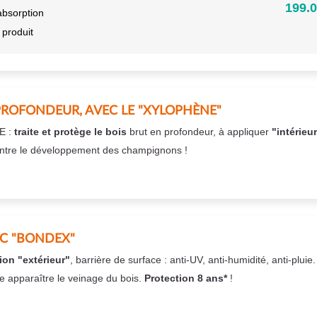
199.0
absorption
 produit
PROFONDEUR, AVEC LE "XYLOPHÈNE"
E :
traite et protège le bois
brut en profondeur, à appliquer
"intérieu
ntre le développement des champignons !
EC "BONDEX"
ion "extérieur"
, barrière de surface : anti-UV, anti-humidité, anti-pluie
se apparaître le veinage du bois.
Protection 8 ans*
!