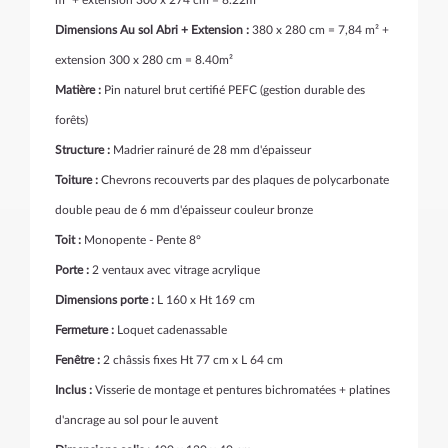
m² + extension 300 x 274 cm = 8.22m²
Dimensions Au sol Abri + Extension :
380 x 280 cm = 7,84 m² +
extension 300 x 280 cm = 8.40m²
Matière :
Pin naturel brut certifié PEFC (gestion durable des
forêts)
Structure :
Madrier rainuré de 28 mm d'épaisseur
Toiture :
Chevrons recouverts par des plaques de polycarbonate
double peau de 6 mm d'épaisseur couleur bronze
Toit :
Monopente - Pente 8°
Porte :
2 ventaux avec vitrage acrylique
Dimensions porte :
L 160 x Ht 169 cm
Fermeture :
Loquet cadenassable
Fenêtre :
2 châssis fixes Ht 77 cm x L 64 cm
Inclus :
Visserie de montage et pentures bichromatées + platines
d'ancrage au sol pour le auvent