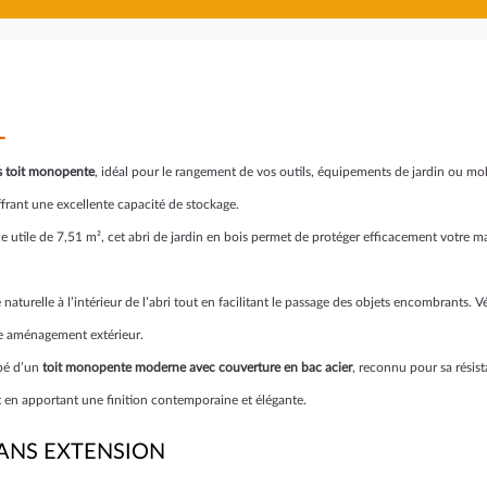
L
s toit monopente
, idéal pour le rangement de vos outils, équipements de jardin ou mo
offrant une excellente capacité de stockage.
e utile de 7,51 m², cet abri de jardin en bois permet de protéger efficacement votre 
aturelle à l’intérieur de l’abri tout en facilitant le passage des objets encombrants. V
tre aménagement extérieur.
pé d’un
toit monopente moderne avec couverture en bac acier
, reconnu pour sa résist
 en apportant une finition contemporaine et élégante.
SANS EXTENSION