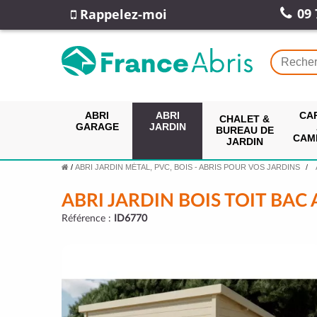
09 
Rappelez-moi
ABRI
ABRI
CA
CHALET &
GARAGE
JARDIN
BUREAU DE
CAM
JARDIN
/
ABRI JARDIN MÉTAL, PVC, BOIS - ABRIS POUR VOS JARDINS
ABRI JARDIN BOIS TOIT BAC 
Référence :
ID6770