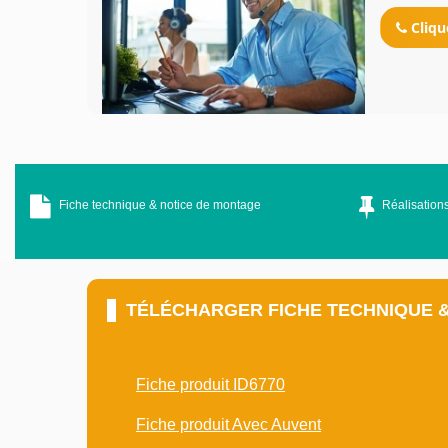
Cliqu
Fiche technique & notice de montage
Réalisations
TÉLÉCHARGER FICHE TECHNIQUE 
Fiche produit ID6770
Fiche produit Avec Auvent