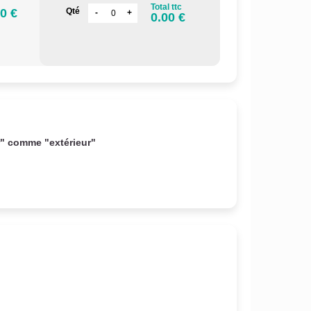
Total ttc
0 €
Qté
0.00 €
r" comme "extérieur"
.