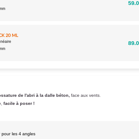
59.0
5mm
CK 20 ML
inéaire
89.0
5mm
ossature de l'abri à la dalle béton,
face aux vents.
e,
facile à poser !
 pour les 4 angles