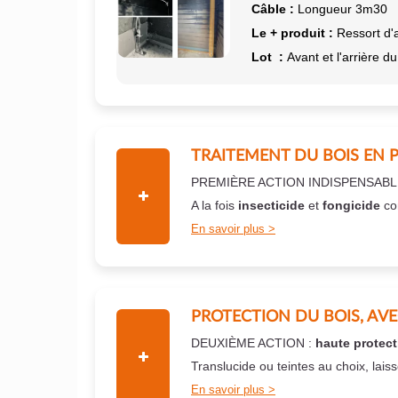
Câble :
Longueur 3m30
Le + produit :
Ressort d'
Lot :
Avant et l'arrière du
TRAITEMENT DU BOIS EN 
PREMIÈRE ACTION INDISPENSABL
A la fois
insecticide
et
fongicide
co
En savoir plus
PROTECTION DU BOIS, AV
DEUXIÈME ACTION :
haute protect
Translucide ou teintes au choix, lais
En savoir plus