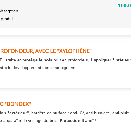
199.0
absorption
 produit
PROFONDEUR, AVEC LE "XYLOPHÈNE"
E :
traite et protège le bois
brut en profondeur, à appliquer
"intérieu
ntre le développement des champignons !
EC "BONDEX"
ion "extérieur"
, barrière de surface : anti-UV, anti-humidité, anti-pluie
se apparaître le veinage du bois.
Protection 8 ans*
!