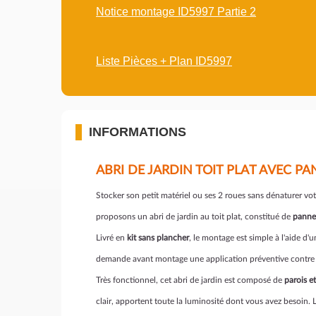
Notice montage ID5997 Partie 2
Liste Pièces + Plan ID5997
INFORMATIONS
ABRI DE JARDIN TOIT PLAT AVEC PAN
Stocker son petit matériel ou ses 2 roues sans dénaturer vo
proposons un abri de jardin au toit plat, constitué de
panne
Livré en
kit sans plancher
, le montage est simple à l'aide d'
demande avant montage une application préventive contre l
Très fonctionnel, cet abri de jardin est composé de
parois e
clair, apportent toute la luminosité dont vous avez besoin. 