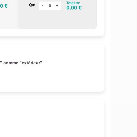
Total ttc
0 €
Qté
0.00 €
r" comme "extérieur"
.