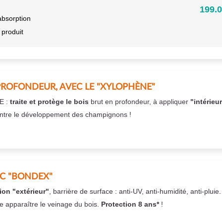
199.0
absorption
 produit
PROFONDEUR, AVEC LE "XYLOPHÈNE"
E :
traite et protège le bois
brut en profondeur, à appliquer
"intérieu
ntre le développement des champignons !
EC "BONDEX"
ion "extérieur"
, barrière de surface : anti-UV, anti-humidité, anti-pluie
se apparaître le veinage du bois.
Protection 8 ans*
!