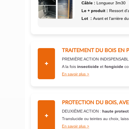
Câble :
Longueur 3m30
Le + produit :
Ressort d'
Lot :
Avant et l'arrière du
TRAITEMENT DU BOIS EN 
PREMIÈRE ACTION INDISPENSABL
A la fois
insecticide
et
fongicide
co
En savoir plus
PROTECTION DU BOIS, AV
DEUXIÈME ACTION :
haute protect
Translucide ou teintes au choix, lais
En savoir plus