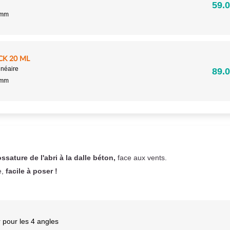
59.0
5mm
CK 20 ML
inéaire
89.0
5mm
ossature de l'abri à la dalle béton,
face aux vents.
e,
facile à poser !
 pour les 4 angles