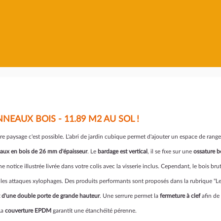
NEAUX BOIS - 11.89 M2 AU SOL !
tre paysage c'est possible. L'abri de jardin cubique permet d'ajouter un espace de ra
aux en bois de 26 mm d'épaisseur
. Le
bardage est vertical
, il se fixe sur une
ossature b
une notice illustrée livrée dans votre colis avec la visserie inclus. Cependant, le bois b
es attaques xylophages. Des produits performants sont proposés dans la rubrique "Le
t d'une double porte de grande hauteur
. Une serrure permet la
fermeture à clef
afin de
La
couverture EPDM
garantit une étanchéité pérenne.