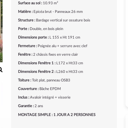
Surface au sol :
10.93 m²
Matière :
Epicéa brut - Panneaux 26 mm
Structure :
Bardage vertical sur ossature bois
Porte :
Double, en bois plein
Dimensions porte :
L 155 x Ht 191 cm
Fermeture :
Poignée alu + serrure avec clef
Fenêtre :
2 châssis fixes en verre clair
Dimensions Fenêtre 1 :
L172 x Ht33 cm
Dimensions Fenêtre 2 :
L260 x Ht33 cm
Toiture :
Toit plat, panneau OSB3
Couverture :
Bâche EPDM
Inclus :
Avaloir intégré + visserie
Garantie :
2 ans
MONTAGE SIMPLE : 1 JOUR A 2 PERSONNES