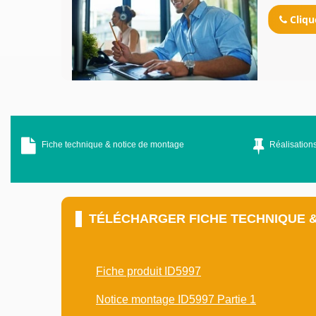
Cliqu
Fiche technique & notice de montage
Réalisations
TÉLÉCHARGER FICHE TECHNIQUE 
Fiche produit ID5997
Notice montage ID5997 Partie 1