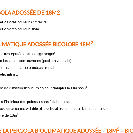
GOLA ADOSSÉE DE 18M2
t 2 stores couleur Anthracite
et 2 stores couleur Blanc
2
CLIMATIQUE ADOSSÉE BICOLORE 18M
s, très épurée et au design soigné
ue les lames sont ouvertes (position verticale)
 grâce à un large bandeau frontal
tre intimité
ide de 2 manivelles fournies pour dompter la luminosité
 à l’intérieur des poteaux sans éclaboussure
tage en acier inoxydable et les chevilles béton pour l'ancrage au sol
2
lore de 18m
2
 LA PERGOLA BIOCLIMATIQUE ADOSSÉE - 18M
- BI