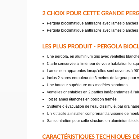
2 CHOIX POUR CETTE GRANDE PER
Pergola bioclimatique anthracite avec lames blanches e
Pergola bioclimatique anthracite avec lames blanches 
LES PLUS PRODUIT - PERGOLA BIO
Une pergola, en aluminium gris avec ventelles blanche
Clarté conservée à l'intérieur de votre habitation lorsq
Lames non apparentes lorsqu'elles sont ouvertes à 90°
Inclus 2 stores enrouleur de 3 mètres de largeur pour vo
Une hauteur supérieure aux modèles standards
Ventelles orientables en 2 parties indépendantes à l'a
Toit et lames étanches en position fermée
Système d’évacuation de l’eau dissimulé, par drainage
Un kit facile à installer, comprenant la visserie de mon
Sans entretien pour cette structure en aluminium bico
CARACTÉRISTIQUES TECHNIQUES DE