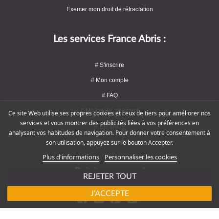
Exercer mon droit de rétractation
Les services France Abris :
# S'inscrire
# Mon compte
# FAQ
# Modes de paiement
Ce site Web utilise ses propres cookies et ceux de tiers pour améliorer nos
services et vous montrer des publicités liées à vos préférences en
# Le blog
analysant vos habitudes de navigation. Pour donner votre consentement à
# Plan du site
son utilisation, appuyez sur le bouton Accepter.
Plus d'informations
Personnaliser les cookies
Rejoignez-nous !
REJETER TOUT
J'ACCEPTE
# Service client : 09 72 16 47 82