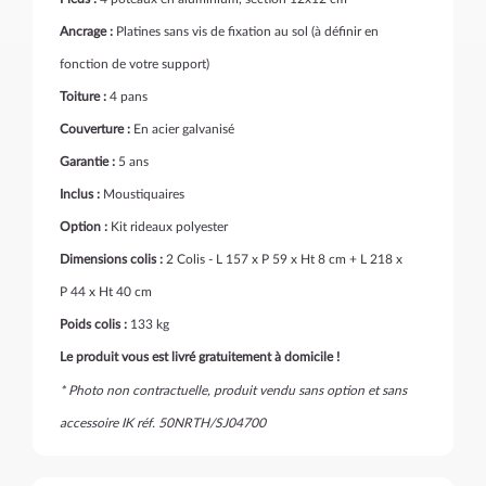
Ancrage :
Platines sans vis de fixation au sol (à définir en
fonction de votre support)
Toiture :
4 pans
Couverture :
En acier galvanisé
Garantie :
5 ans
Inclus :
Moustiquaires
Option :
Kit rideaux polyester
Dimensions colis :
2 Colis - L 157 x P 59 x Ht 8 cm + L 218 x
P 44 x Ht 40 cm
Poids colis :
133 kg
Le produit vous est livré gratuitement à domicile !
* Photo non contractuelle, produit vendu sans option et sans
accessoire IK réf. 50NRTH/SJ04700