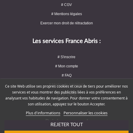
# CGV
# Mentions légales
Exercer mon droit de rétractation
Les services France Abris :
# S'inscrire
# Mon compte
# FAQ
# Modes de paiement
Ce site Web utilise ses propres cookies et ceux de tiers pour améliorer nos
services et vous montrer des publicités liées à vos préférences en
# Le blog
analysant vos habitudes de navigation. Pour donner votre consentement à
# Plan du site
son utilisation, appuyez sur le bouton Accepter.
Plus d'informations
Personnaliser les cookies
Rejoignez-nous !
REJETER TOUT